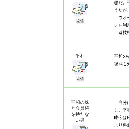
想だ。
うだが
ウオー
レを利
遊技機
平和
平和の
総武も
平和の株
自分は
と会員権
し、平
を持たな
昨今は
い男
より料