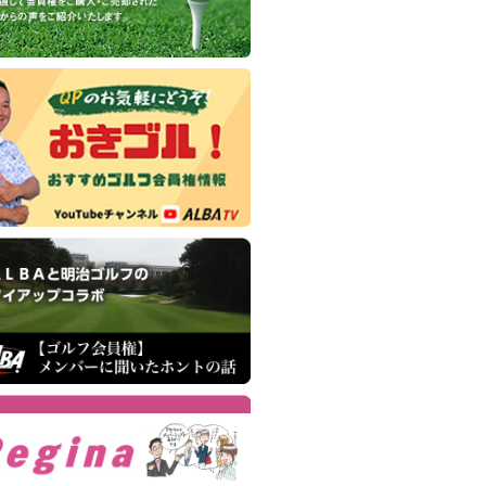
(婦人正会員)
田ヒルズカントリークラブ
(正会員)
山ゴルフ・クラブ
(平日会員(土可))
久井湖ゴルフ倶楽部
(正会員)
巣カントリークラブ
(正会員)