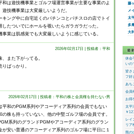
平和は遊技機事業とゴルフ場運営事業が主要な事業のよ
藤
、遊技機事業は大変厳しいようだ。
メ
太
キング中に自宅近くのパチンコとパチスロの店でトイ
多
用したついでにホールを覗いたらガラガラだった。
大
事業は肌感覚でも大変厳しいように感じている。
2026年02月17日 | 投稿者：平和
株、また下がってる。
休会
いの
売りばっかり。
皆さ
フ好
あち
会員
2026年02月17日 | 投稿者：平和の株と会員権を持たない男
お得
平和のPGM系列やアコーディア系列の会員でもない
太平
￥12
和の株も持っていない、他の中堅ゴルフ場の会員です。
レイ
PGM系列のグランドPGMやアコーディア系列のグラン
リア
金が安い普通のアコーディア系列のゴルフ場に平日に１
熊の