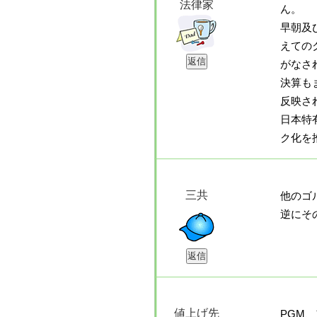
法律家
ん。
早朝及
えての
がなさ
決算も
反映さ
日本特
ク化を
三共
他のゴ
逆にそ
値上げ先
PGM