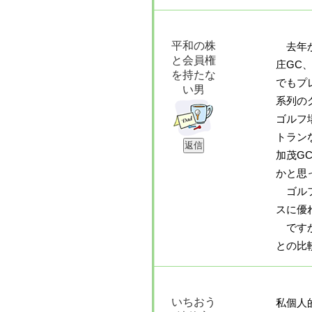
平和の株
去年か
と会員権
庄GC
を持たな
でもプ
い男
系列の
ゴルフ
トラン
加茂G
かと思
ゴルフ
スに優
ですか
との比
いちおう
私個人