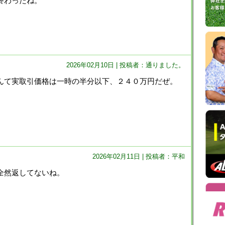
終わったね。
130
成
100
狭
100
津
2026年02月10日 | 投稿者：通りました。
80
鴻
んて実取引価格は一時の半分以下、２４０万円だぜ。
70
2026年02月11日 | 投稿者：平和
全然返してないね。