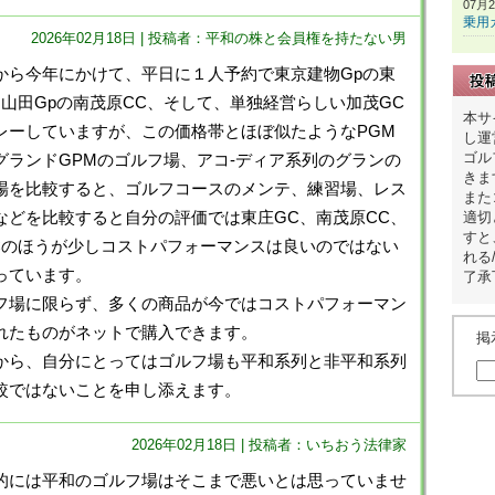
07月
乗用
2026年02月18日 | 投稿者：平和の株と会員権を持たない男
ら今年にかけて、平日に１人予約で東京建物Gpの東
、山田Gpの南茂原CC、そして、単独経営らしい加茂GC
本サ
レーしていますが、この価格帯とほぼ似たようなPGM
し運
ゴル
グランドGPMのゴルフ場、アコ-ディア系列のグランの
きま
場を比較すると、ゴルフコースのメンテ、練習場、レス
また
などを比較すると自分の評価では東庄GC、南茂原CC、
適切
すと
Cのほうが少しコストパフォーマンスは良いのではない
れる
っています。
了承
場に限らず、多くの商品が今ではコストパフォーマン
れたものがネットで購入できます。
掲
ら、自分にとってはゴルフ場も平和系列と非平和系列
較ではないことを申し添えます。
2026年02月18日 | 投稿者：いちおう法律家
的には平和のゴルフ場はそこまで悪いとは思っていませ