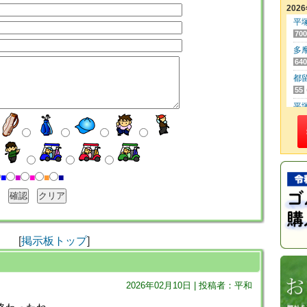
202
平
700
多
640
都
55
平
500
筑
470
レ
3,4
■
■
■
■
■
東
250
さ
20
[
掲示板トップ
]
日
170
高
2026年02月10日 | 投稿者：平和
160
成