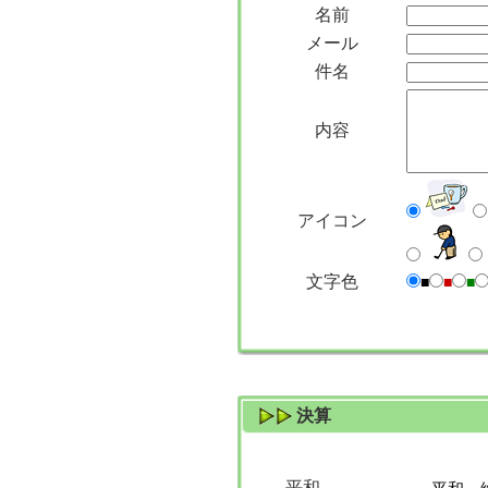
名前
メール
件名
内容
アイコン
文字色
■
■
■
決算
平和