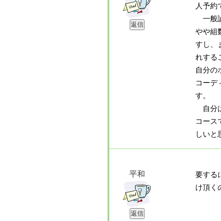
人予約
一般論
やや組
すし、
れする
自分の
コーデ
す。
自分は
コース
しいと
平和
要する
け頂く