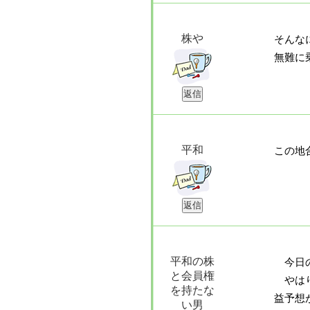
株や
そんな
無難に
平和
この地
平和の株
今日の
と会員権
やはり
を持たな
益予想
い男