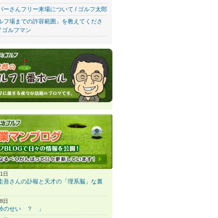
バーさんフリー来場について / ゴルフ太郎
ルフ場までの許容範囲」を教えてくださ
/ ゴルフマン
31日
圭吾さんの訃報と天才の「理系脳」な裏
28日
齢のせい ？ 」