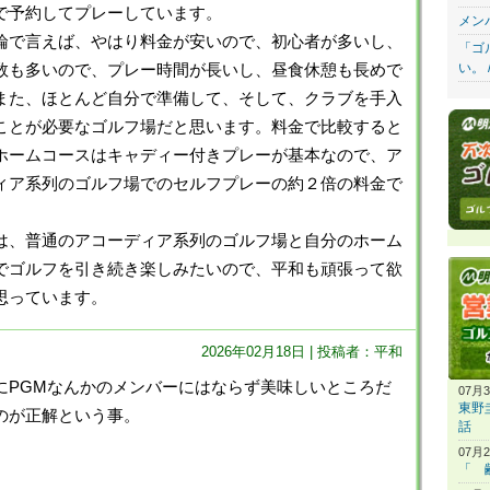
で予約してプレーしています。
メン
で言えば、やはり料金が安いので、初心者が多いし、
「ゴ
い。 
数も多いので、プレー時間が長いし、昼食休憩も長めで
また、ほとんど自分で準備して、そして、クラブを手入
ことが必要なゴルフ場だと思います。料金で比較すると
ホームコースはキャディー付きプレーが基本なので、ア
ィア系列のゴルフ場でのセルフプレーの約２倍の料金で
、普通のアコーディア系列のゴルフ場と自分のホーム
でゴルフを引き続き楽しみたいので、平和も頑張って欲
思っています。
2026年02月18日 | 投稿者：平和
にPGMなんかのメンバーにはならず美味しいところだ
07月
東野
のが正解という事。
話
07月
「 