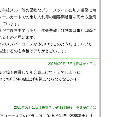
び午後スルー等の柔軟なプレースタイルに加え猛暑に備
クールカートでの乗り入れ等の顧客満足度を高める施策
れています。
まだ年度途中でもあり、年会費値上げ効果は来期以降に
れるものと思います。
有のメンバーコースが多い中でこのようなセミパブリッ
推進するのも今後はアリかと思います。
2026年02月18日 | 投稿者：三共
ルフ場も便乗して年会費上げてくるでしょうね
のうちPGMの値上げも気にならなくなるかも
2026年02月18日 | 投稿者：値上げ先行、中身が伴えば
、アコーディアのグランは、値上げ先行で不満噴出しま