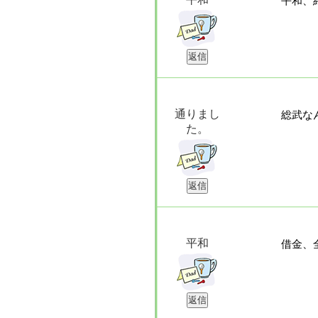
平和、
通りまし
総武な
た。
平和
借金、