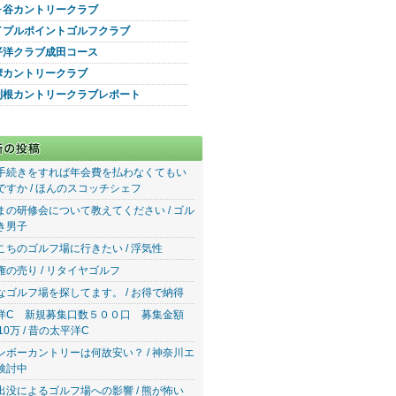
ヶ谷カントリークラブ
イプルポイントゴルフクラブ
平洋クラブ成田コース
摩カントリークラブ
利根カントリークラブレポート
手続きをすれば年会費を払わなくてもい
ですか / ほんのスコッチシェフ
まの研修会について教えてください / ゴル
き男子
こちのゴルフ場に行きたい / 浮気性
権の売り / リタイヤゴルフ
なゴルフ場を探してます。 / お得で納得
洋C 新規募集口数５００口 募集金額
10万 / 昔の太平洋C
ンボーカントリーは何故安い？ / 神奈川エ
検討中
出没によるゴルフ場への影響 / 熊が怖い