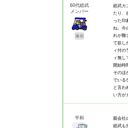
60代総武
総武カ
メンバー
たり、
った印
ね。今
れが難
て欲し
ィ付の
ィ無し
開始時
そのほ
でいる
と言わ
い方が
平和
親会社
総武も