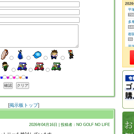
202
平
700
多
640
都
55
平
500
筑
470
レ
3,4
■
■
■
■
■
東
250
さ
20
[
掲示板トップ
]
日
170
高
2026年04月16日 | 投稿者：NO GOLF NO LIFE
160
成