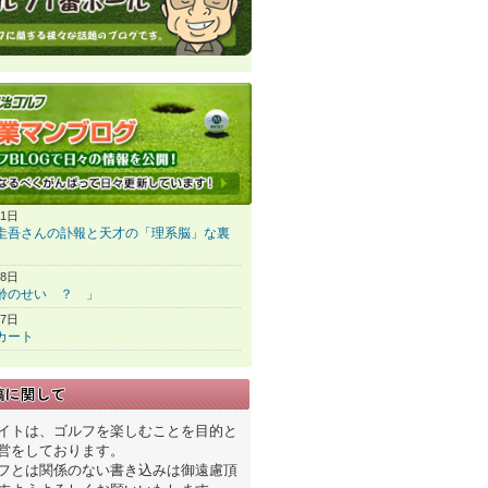
31日
圭吾さんの訃報と天才の「理系脳」な裏
28日
齢のせい ？ 」
27日
カート
イトは、ゴルフを楽しむことを目的と
営をしております。
フとは関係のない書き込みは御遠慮頂