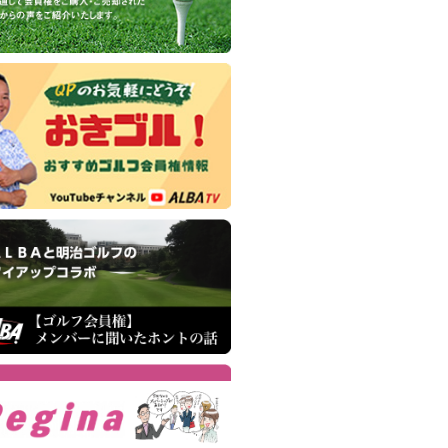
(婦人正会員)
田ヒルズカントリークラブ
(正会員)
山ゴルフ・クラブ
(平日会員(土可))
久井湖ゴルフ倶楽部
(正会員)
巣カントリークラブ
(正会員)