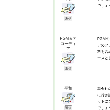
でしょ
PGM＆ア
PGM
コーディ
アのフ
ア
料を含
ースと
平和
親会社
に行き
ットに
でしょ