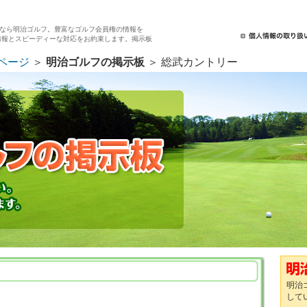
なら明治ゴルフ。豊富なゴルフ会員権の情報を
情報とスピーディーな対応をお約束します。掲示板
ページ
＞
明治ゴルフの掲示板
＞ 総武カントリー
明治
して