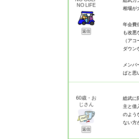
総武カ
NO LIFE
相場が
年会費
も改悪
（アコ
ダウン
メンバ
ばと思
60歳・お
総武に
じさん
主と借
のよう
ない方