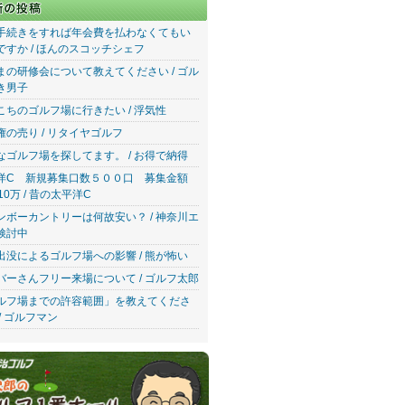
手続きをすれば年会費を払わなくてもい
ですか / ほんのスコッチシェフ
まの研修会について教えてください / ゴル
き男子
こちのゴルフ場に行きたい / 浮気性
権の売り / リタイヤゴルフ
なゴルフ場を探してます。 / お得で納得
洋C 新規募集口数５００口 募集金額
10万 / 昔の太平洋C
ンボーカントリーは何故安い？ / 神奈川エ
検討中
出没によるゴルフ場への影響 / 熊が怖い
バーさんフリー来場について / ゴルフ太郎
ルフ場までの許容範囲」を教えてくださ
/ ゴルフマン