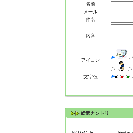
名前
メール
件名
内容
アイコン
文字色
■
■
■
総武カントリー
NO GOLF