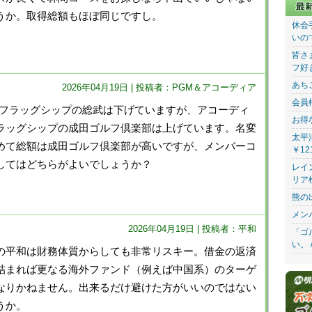
うか。取得総額もほぼ同じですし。
休会
いの
皆さ
フ好
あち
2026年04月19日 | 投稿者：PGM＆アコーディア
会員
のフラッグシップの総武は下げていますが、アコーディ
お得
ラッグシップの成田ゴルフ倶楽部は上げています。名変
太平
めて総額は成田ゴルフ倶楽部が高いですが、メンバーコ
￥12
してはどちらがよいでしょうか？
レイ
リア
熊の
メン
2026年04月19日 | 投稿者：平和
「ゴ
い。 
の平和は財務体質からしても非常リスキー。借金の返済
詰まれば更なる海外ファンド（例えば中国系）のターゲ
なりかねません。出来るだけ避けた方がいいのではない
うか。