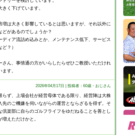
ントリーを検討しています。
130
大きく下げています。
成
100
狭
倍増は大きく影響しているとは思いますが、それ以外に
100
などがあるのでしょうか？
津
ーディア流詰め込みとか、メンテナンス低下、サービス
80
など？）
鴻
70
ーさん、事情通の方がいらしたらぜひご教授いただけれ
います。
2026年04月17日 | 投稿者：60歳・おじさん
限らず、上場会社が経営母体である限り、経営陣は大株
入先のご機嫌を伺いながらの運営とならざるを得ず。そ
な倶楽部に自らのゴルフライフをゆだねることを善とし
が増えただけかと。