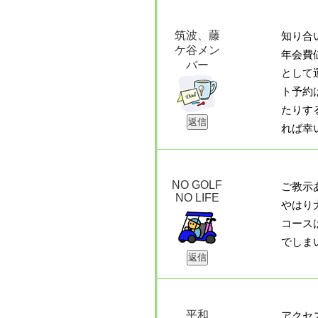
筑波、藤
知り合
ケ谷メン
年会費
バー
として
ト予約
たりす
れば幸
NO GOLF
ご教示
NO LIFE
やはり
コース
でしま
平和
アクセ