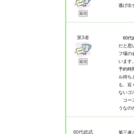
逃げ出
第3者
60代
だと思
フ場の
います
予約時
ル待ち
も、近
ないゴ
コース
うなの
60代総武
第三者