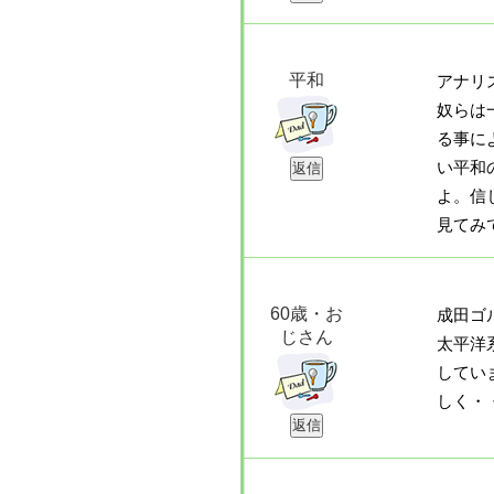
平和
アナリ
奴らは
る事に
い平和
よ。信
見てみ
60歳・お
成田ゴ
じさん
太平洋
してい
しく・