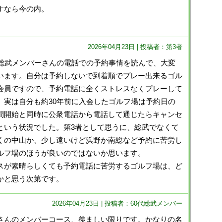
すなら今の内。
2026年04月23日 | 投稿者：第3者
総武メンバーさんの電話での予約事情を読んで、大変
います。自分は予約しないで到着順でプレー出来るゴル
会員ですので、予約電話に全くストレスなくプレーして
。実は自分も約30年前に入会したゴルフ場は予約日の
間開始と同時に公衆電話から電話して通じたらキャンセ
という状況でした。第3者として思うに、総武でなくて
くの中山か、少し遠いけど浜野か南総など予約に苦労し
ルフ場のほうが良いのではないか思います。
が素晴らしくても予約電話に苦労するゴルフ場は、ど
かと思う次第です。
2026年04月23日 | 投稿者：60代総武メンバー
さんのメンバーコース、羨ましい限りです。かなりの名