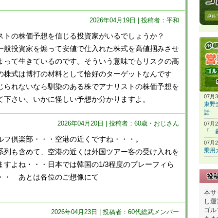
2026年04月19日 | 投稿者：平和
ストの株価予想を信じる投資家がいるでしょうか？
一般投資家を煽って安値で仕入れた株式を高値掴みさせ
よって生きているのです。そういう意味でもリスクの高
の株式は博打の材料として恰好のターゲットなんです
じられないなら馴染のある株でアナリストの株価予想を
07月
て下さい。いかに怪しい予想か分かりますよ。
東野
話
2026年04月20日 | 投稿者：60歳・おじさん
07月
「 
ルフ倶楽部・・・空港の近くですね・・・。
07月
乗用
系列も含めて、空港の近くは外国ツアー客の受け入れを
ますよね・・・日本では韓国の1/3程度のプレーフィら
・・ あとは各位のご想像にて
本サ
し運
ゴル
2026年04月23日 | 投稿者：60代総武メンバー