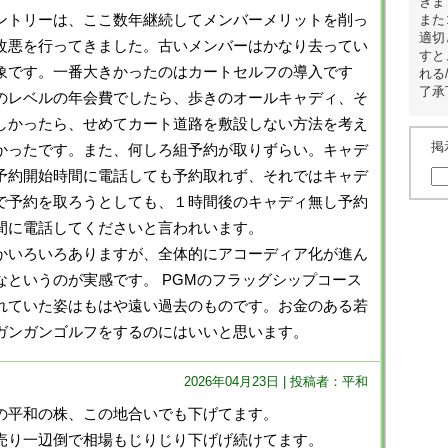
きま
ントリーは、ここ数年継続してメンバーメリットを削っ
また
適切
改悪を行ってきました。古いメンバーはかなり去ってい
すと
象です。一番大きかったのはカートセルフの導入です
れる
了承
のレベルの年会費でしたら、歩きのオールキャディ、そ
しかったら、せめてカート道路を敷設しない方法を考え
掲
かったです。また、何しろ組予約が取りずらい。キャデ
予約開始時間に電話しても予約取れず、それではキャデ
で予約を取ろうとしても、１時間後のキャディ無し予約
間に電話してくださいと言われいます。
かいろいろありますが、全体的にアコーディア化が進ん
なというのが実感です。 PGMのフラッグシップコース
れていた姿はもはや遠い過去のものです。お金のある若
ガンガンゴルフをするのにはいいと思います。
2026年04月23日 | 投稿者：平和
の平和の株、この地合いでも下げてます。
売り一辺倒で相場もじりじり下げげ続けてます。