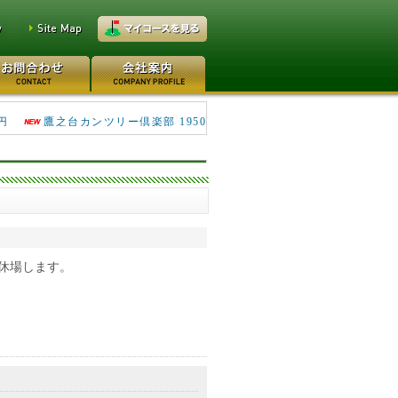
万円
大洗ゴルフ倶楽部 290万円
円
鷹之台カンツリー倶楽部 1950
休場します。