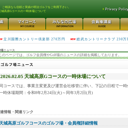
、ご相談なら信頼と実績の明治ゴルフをご利用下さい。
天城高原Gコースの一時休場について
キングフィールズゴルフク... 690万円
川越カントリークラブ 60
立川国際カントリー倶楽部 270万円
総武カントリークラブ 230万
万円
f場ニュース
このページでは、ゴルフ会員権やGolf場のニュースの詳細を掲載しております。
2026.02.05 天城高原Gコースの一時休場について
同コースでは、事業主変更及び運営会社移管に伴い、下記の日程で一時
一時休場期間：令和8年2月24日(火)～同年3月2日(月)
連情報・関連リンク
天城高原ゴルフコースのゴルフ場・会員権詳細情報