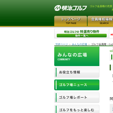
ゴルフ会員権の売買
TOPページ
＞
みんなの広場
＞
ゴルフ会員権・Gol
関