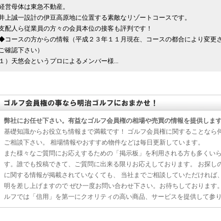
経営母体は東急不動産。
井上誠一設計の伊豆高原地に位置する素敵なリゾートコースです。
支配人ら従業員の方々の会員本位の接客も評判です！
◆コースの方からの情報（平成２３年１１月現在、コースの都合により変更
ご確認下さい）
１）天悠会というプロによるメンバー様...
弊社にお任せ下さい。有益なゴルフ会員権の相場や売買の情報を提供しま
基礎知識からお役立ち情報まで満載です！ ゴルフ会員権に関することなら
ご相談下さい。 相場情報やおすすめ物件などは毎日更新しています。
また様々なご質問にお応えするための「掲示板」を利用される方も多くい
す。誰でも投稿できて、ご質問に出来る限りお応えしております。 お探し
に関する情報が掲載されていなくても、 当社までご相談していただければ
明を差し上げますので ぜひ一度お問い合わせ下さい。お待ちしております
ルフでは「信用」を第一にクオリティの高い商品、サービスを提供して参