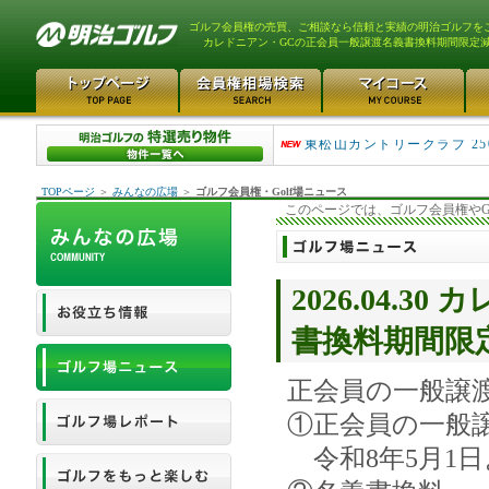
ゴルフ会員権の売買、ご相談なら信頼と実績の明治ゴルフを
カレドニアン・GCの正会員一般譲渡名義書換料期間限定
平塚富士見カントリークラ..
東松山カントリークラブ 25
TOPページ
＞
みんなの広場
＞
ゴルフ会員権・Golf場ニュース
このページでは、ゴルフ会員権やG
2026.04.
書換料期間限
正会員の一般譲
①正会員の一般
令和8年5月1日