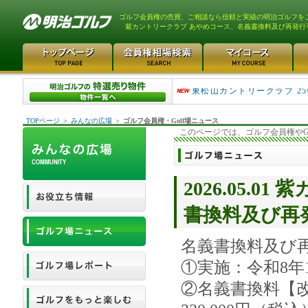
ゴルフ会員権の売買、ご相談なら信頼と実績の明治ゴルフを
紫カントリークラブ あやめコース、名義書換料及び再発行
平塚富士見カントリークラ..
東松山カントリークラブ 25
TOPページ
＞
みんなの広場
＞
ゴルフ会員権・Golf場ニュース
このページでは、ゴルフ会員権やG
2026.05.
書換料及び再
名義書換料及び
①実施：令和8年
②名義書換料【改