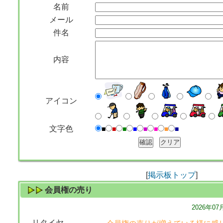
名前
メール
件名
内容
アイコン
文字色
■
■
■
■
■
■
■
■
[
掲示板トップ
]
会員権の売り
2026年0
リタイヤ