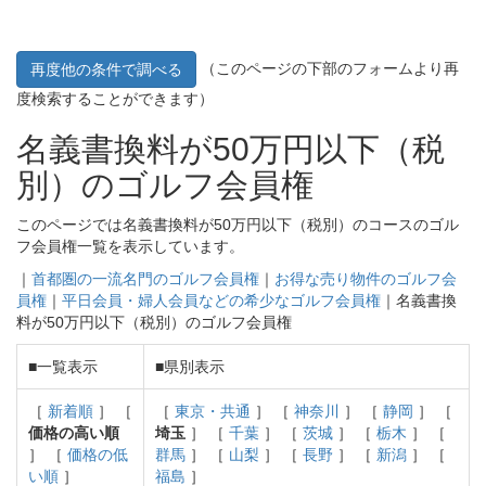
（このページの下部のフォームより再
再度他の条件で調べる
度検索することができます）
名義書換料が50万円以下（税
別）のゴルフ会員権
このページでは名義書換料が50万円以下（税別）のコースのゴル
フ会員権一覧を表示しています。
｜
首都圏の一流名門のゴルフ会員権
｜
お得な売り物件のゴルフ会
員権
｜
平日会員・婦人会員などの希少なゴルフ会員権
｜名義書換
料が50万円以下（税別）のゴルフ会員権
■一覧表示
■県別表示
［
新着順
］ ［
［
東京・共通
］ ［
神奈川
］ ［
静岡
］ ［
価格の高い順
埼玉
］ ［
千葉
］ ［
茨城
］ ［
栃木
］ ［
］ ［
価格の低
群馬
］ ［
山梨
］ ［
長野
］ ［
新潟
］ ［
い順
］
福島
］