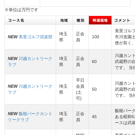
※単位は万円です
美里ゴル
埼玉
正会
NEW
美里ゴルフ倶楽部
100
市川造園
県
員
便が良く
川越カン
NEW
川越カントリーク
埼玉
正会
60
武蔵野の
ラブ
県
員
です。 当
平日
川越カン
NEW
川越カントリーク
埼玉
会員
50
武蔵野の
ラブ
県
(土
です。 当
可)
飯能パー
NEW
飯能パークカント
埼玉
正会
45
ある昭和
リークラブ
県
員
ースは武