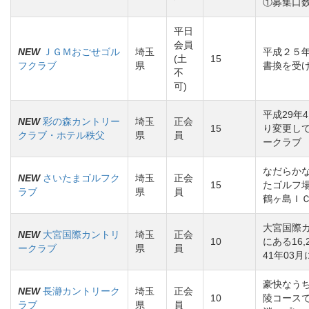
①募集口
平日
会員
NEW
ＪＧＭおごせゴル
埼玉
平成２５
(土
15
フクラブ
県
書換を受
不
可)
平成29年
NEW
彩の森カントリー
埼玉
正会
15
り変更し
クラブ・ホテル秩父
県
員
ークラブ 
なだらか
NEW
さいたまゴルフク
埼玉
正会
15
たゴルフ
ラブ
県
員
鶴ヶ島Ｉ
大宮国際
NEW
大宮国際カントリ
埼玉
正会
10
にある16
ークラブ
県
員
41年03
豪快なう
NEW
長瀞カントリーク
埼玉
正会
10
陵コース
ラブ
県
員