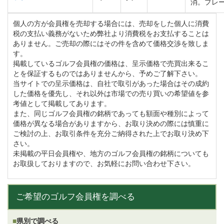
消。プレ
個人の方が会員権を売却する場合には、売却をした個人に消費
税の支払い義務がないため弊社より消費税をお支払することは
ありません。ご売却の際にはその件を含めて価格交渉を致しま
す。
掲載しているゴルフ会員権の価格は、呈示価格で売買出来るこ
とを保証するものではありませんから、予めご了解下さい。
当サイトでの呈示価格は、自社で取引があった場合はその成約
した価格を優先し、それ以外は市場での売り買いの希望値を参
考値として掲載してあります。
また、同じゴルフ会員権の銘柄であっても額面や種別によって
価格が異なる場合がありますから、お取り決めの際には慎重に
ご検討の上、お取引条件を充分ご納得された上でお取り決め下
さい。
未掲載の平日会員権や、地方のゴルフ会員権の銘柄についても
お取扱しておりますので、お気軽にお問い合わせ下さい。
ご希望のゴルフ会員権を調べる
県別で調べる