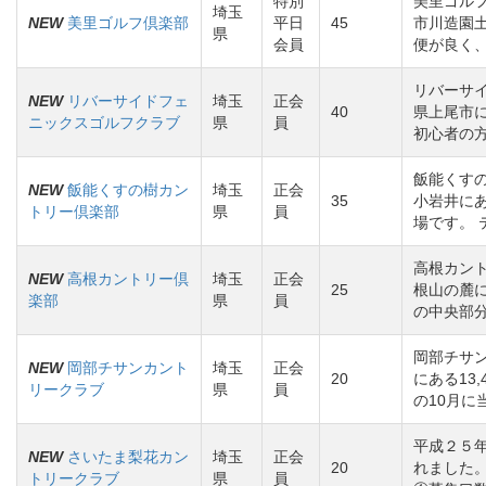
特別
美里ゴル
埼玉
NEW
美里ゴルフ倶楽部
平日
45
市川造園
県
会員
便が良く
リバーサ
NEW
リバーサイドフェ
埼玉
正会
40
県上尾市
ニックスゴルフクラブ
県
員
初心者の
飯能くす
NEW
飯能くすの樹カン
埼玉
正会
35
小岩井にあ
トリー倶楽部
県
員
場です。 
高根カン
NEW
高根カントリー倶
埼玉
正会
25
根山の麓
楽部
県
員
の中央部
岡部チサ
NEW
岡部チサンカント
埼玉
正会
20
にある13
リークラブ
県
員
の10月に
平成２５
NEW
さいたま梨花カン
埼玉
正会
20
れました
トリークラブ
県
員