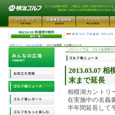
ゴルフ会員権の売買、ご相談なら信頼と実績の明治ゴルフを
相模湖CC(神奈川) 名変料減額期間をH25.9末まで
スカイウェイカントリーク..
赤羽ゴルフ倶楽部 300万円
TOPページ
＞
みんなの広場
＞
ゴルフ会員権・Golf場ニュース
このページでは、ゴルフ会員権やG
2013.03.0
末まで延長
相模湖カントリ
在実施中の名義
半年間延長して