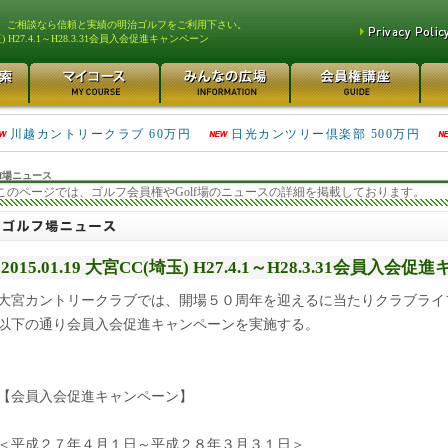
、ご相談なら信頼と実績の明治ゴルフをご利用下さい。
) H27.4.1～H28.3.31会員入会促進キャンペーン
津久井湖ゴルフ倶楽部 80万円
鴻巣カントリークラブ 70万円
川越カントリークラブ 60万円
日光カンツリー倶楽部 500万円
f場ニュース
このページでは、ゴルフ会員権やGolf場のニュースの詳細を掲載しております。
2015.01.19 大宮CC(埼玉) H27.4.1～H28.3.31会員入会
大宮カントリークラブでは、開場５０周年を迎えるに当たりクラブライ
以下の通り会員入会促進キャンペーンを実施する。
【会員入会促進キャンペーン】
＜平成２７年４月１日～平成２８年３月３１日＞