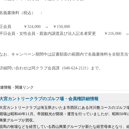
名義書換料（税込） ：
正会員 ￥324,000 → ￥150,000
平日会員・女性会員・親族内譲渡及び法人記名者変更 ￥216,000 → ￥
なお、キャンペーン期間中は証書額面の範囲内で名義書換料を全額充当
詳細問い合わせは同クラブ会員課（048-624-2121）まで。
連情報・関連リンク
大宮カントリークラブのゴルフ場・会員権詳細情報
大宮カントリークラブは埼玉県さいたま市西区にある河川敷コースのゴルフ
開場は昭和40年11月。帝国観光が開発・運営を行っていましたが、昭和50
興業グループが買収。
競馬の牧場などを経営している西山興業グループが新たな経営母体となり、経営