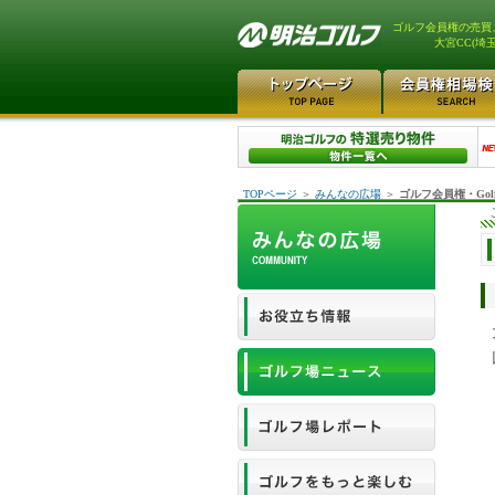
ゴルフ会員権の売買
大宮CC(埼玉
TOPページ
＞
みんなの広場
＞
ゴルフ会員権・Gol