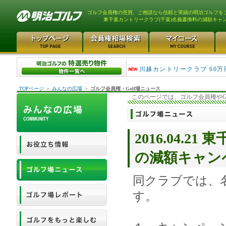
ゴルフ会員権の売買、ご相談なら信頼と実績の明治ゴルフを
東千葉カントリークラブ(千葉)名義書換料の減額キャ
津久井湖ゴルフ倶楽部 80万
川越カントリークラブ 60万
TOPページ
＞
みんなの広場
＞
ゴルフ会員権・Golf場ニュース
このページでは、ゴルフ会員権やG
2016.04.
の減額キャン
同クラブでは、
す。