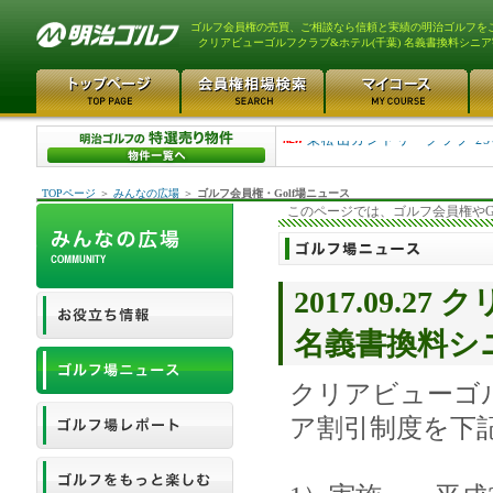
ゴルフ会員権の売買、ご相談なら信頼と実績の明治ゴルフを
クリアビューゴルフクラブ&ホテル(千葉) 名義書換料シニ
平塚富士見カントリークラ..
東松山カントリークラブ 25
TOPページ
＞
みんなの広場
＞
ゴルフ会員権・Golf場ニュース
このページでは、ゴルフ会員権やG
2017.09.
名義書換料シ
クリアビューゴ
ア割引制度を下