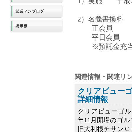
1）実施 平成2
2）名義書換料 
正会員 150
平日会員 75
※預託金充
関連情報・関連リ
クリアビュー
詳細情報
クリアビューゴル
年11月開場のゴ
旧大利根チサンＣ