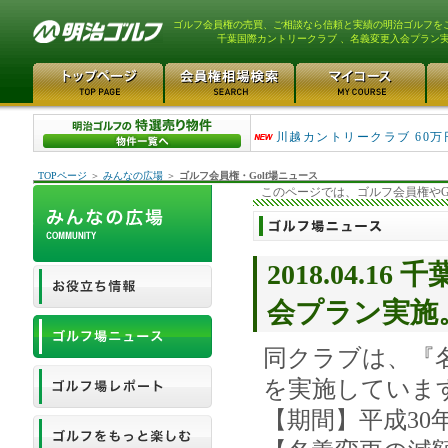
ゴルフ会員権の売買、ご相談なら信頼と実績の明治ゴルフを
千葉国際カントリークラブ 、名義変更入会プラン
津久井湖ゴルフ倶楽部 80万
川越カントリークラブ 60万
TOPページ
＞
みんなの広場
＞
ゴルフ会員権・Golf場ニュース
このページでは、ゴルフ会員権やG
2018.04.
会プラン実施
同クラブは、『
を実施していま
【期間】平成30年