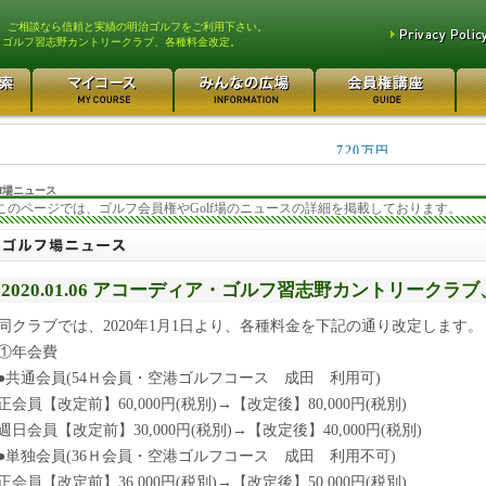
、ご相談なら信頼と実績の明治ゴルフをご利用下さい。
・ゴルフ習志野カントリークラブ、各種料金改定。
大利根カントリークラブ 980万円
湘南シーサイドカントリー... 9
万円
宍戸ヒルズカントリークラ... 80万円
武蔵カントリークラブ 780
720万円
f場ニュース
このページでは、ゴルフ会員権やGolf場のニュースの詳細を掲載しております。
2020.01.06 アコーディア・ゴルフ習志野カントリーク
同クラブでは、2020年1月1日より、各種料金を下記の通り改定します。
①年会費
●共通会員(54Ｈ会員・空港ゴルフコース 成田 利用可)
正会員【改定前】60,000円(税別)→【改定後】80,000円(税別)
週日会員【改定前】30,000円(税別)→【改定後】40,000円(税別)
●単独会員(36Ｈ会員・空港ゴルフコース 成田 利用不可)
正会員【改定前】36,000円(税別)→【改定後】50,000円(税別)