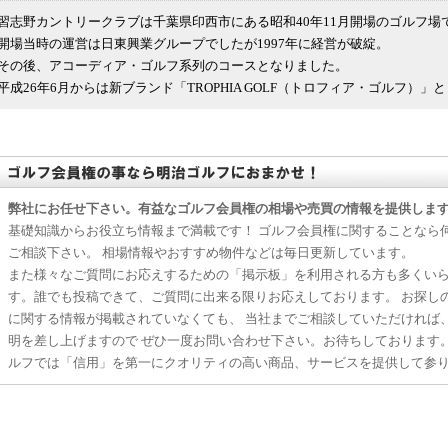
習志野カントリークラブは千葉県印西市にある昭和40年11月開場のゴルフ場
開場当時の運営は日東興業グループでしたが1997年に経営が破綻。
その後、アコーディア・ゴルフ系列のコースとなりました。
平成26年6月からは新ブランド「TROPHIA GOLF（トロフィア・ゴルフ）」と
弊社にお任せ下さい。有益なゴルフ会員権の相場や売買の情報を提供しま
基礎知識からお役立ち情報まで満載です！ ゴルフ会員権に関することなら
ご相談下さい。 相場情報やおすすめ物件などは毎日更新しています。
また様々なご質問にお応えするための「掲示板」を利用される方も多くい
す。誰でも投稿できて、ご質問に出来る限りお応えしております。 お探し
に関する情報が掲載されていなくても、 当社までご相談していただければ
明を差し上げますので ぜひ一度お問い合わせ下さい。お待ちしております
ルフでは「信用」を第一にクオリティの高い商品、サービスを提供して参