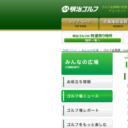
ゴルフ会員権の売買
アコーディア
TOPページ
＞
みんなの広場
＞
ゴルフ会員権・Gol