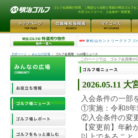
ゴルフ会員権の売買、ご相談なら信頼と実績の明治ゴルフを
大宮ゴルフコース、入会条件一部変更。
平塚富士見カントリークラ..
東松山カントリークラブ 25
TOPページ
＞
みんなの広場
＞
ゴルフ会員権・Golf場ニュース
このページでは、ゴルフ会員権やG
2026.05.
入会条件の一部
①実施：令和8年
②入会条件の変
【変更前】年齢が
以上であること