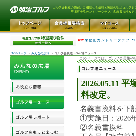
ゴルフ会員権の売買、ご相談なら信頼と実績の明治ゴルフを
平塚富士見カントリークラブ、名義書換料改定
平塚富士見カントリークラ..
東松山カントリークラブ 25
TOPページ
＞
みんなの広場
＞
ゴルフ会員権・Golf場ニュース
このページでは、ゴルフ会員権やG
2026.05.
料改定。
名義書換料を下
①実施日：2026年
②名義書換料