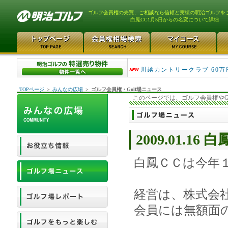
ゴルフ会員権の売買、ご相談なら信頼と実績の明治ゴルフを
白鳳CC1月5日からの名変について詳細
津久井湖ゴルフ倶楽部 80万
川越カントリークラブ 60万
TOPページ
＞
みんなの広場
＞
ゴルフ会員権・Golf場ニュース
このページでは、ゴルフ会員権やG
2009.01.
白鳳ＣＣは今年
経営は、株式会
会員には無額面