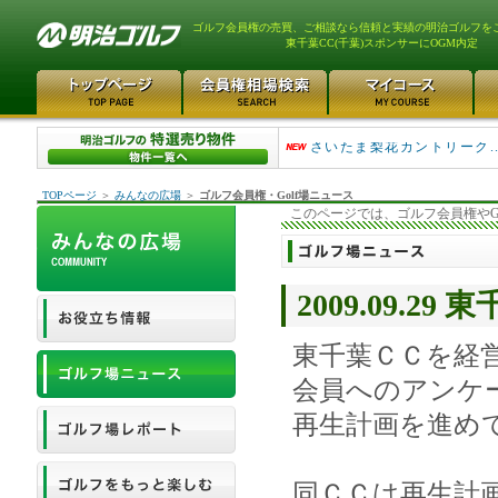
ゴルフ会員権の売買、ご相談なら信頼と実績の明治ゴルフを
東千葉CC(千葉)スポンサーにOGM内定
平塚富士見カントリークラ..
さいたま梨花カントリーク...
TOPページ
＞
みんなの広場
＞
ゴルフ会員権・Golf場ニュース
このページでは、ゴルフ会員権やG
2009.09.
東千葉ＣＣを経
会員へのアンケ
再生計画を進め
同ＣＣは再生計