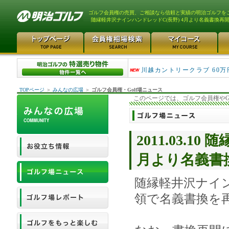
ゴルフ会員権の売買、ご相談なら信頼と実績の明治ゴルフを
随縁軽井沢ナインハンドレッドC(長野) 4月より名義書換再
津久井湖ゴルフ倶楽部 80万
川越カントリークラブ 60万
TOPページ
＞
みんなの広場
＞
ゴルフ会員権・Golf場ニュース
このページでは、ゴルフ会員権やG
2011.03.
月より名義書
随縁軽井沢ナイ
領で名義書換を