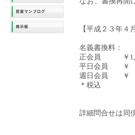
なお、書換再開
【平成２３年４
名義書換料：
正会員 ￥1,05
平日会員 ￥ 31
週日会員 ￥ 26
＊税込
詳細問合せは同倶楽