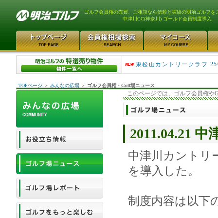
ゴルフ会員権の売買、ご相談なら信頼と実績の明治ゴルフを
中津川CC(神奈川) ゴールド会員制度導入
平塚富士見カントリークラ..
東松山カントリークラブ 25
TOPページ
＞
みんなの広場
＞
ゴルフ会員権・Golf場ニュース
このページでは、ゴルフ会員権やG
2011.04.
中津川カントリ
を導入した。
制度内容は以下