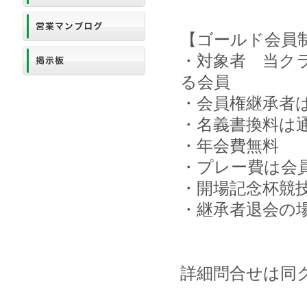
【ゴールド会員
・対象者 当クラ
る会員
・会員権継承者
・名義書換料は
・年会費無料
・プレー費は会
・開場記念杯競
・継承者退会の
詳細問合せは同