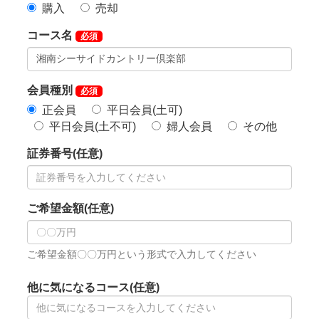
②名義書換料
正会員（個人・法人）770,000円（税込）→1,100,000
円（税込）
年会費を下記のとおり改定します。
①実施…令和8年度分(令和8年4月)より
②年会費(会計年度：4月～3月)
【改定前】 【改定後】
正 会 員 58,300円(税込) → 71,500円(税込)
平日会員 47,300円(税込) → 60,500円(税込)
◆周辺ゴルフ場
「茅ヶ崎ゴルフ倶楽部」
「レイクウッドゴルフクラ
ブ」
「チェックメイトカントリークラブ」
「鎌倉カン
トリークラブ」
「戸塚カントリー倶楽部」