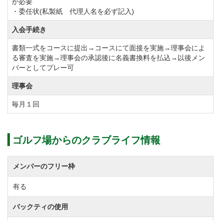
が必要
・委任状(私製紙 代理人名を必ず記入)
で、コンペにも最適。
ゴルフの楽しみの1つである食事を大切なお客様と心ゆ
入会手続き
くまでお楽しみください。
書類一式をコースに提出→コースにて面接を実施→理事会によ
る審査を実施→理事会の承認後に名義書換料を払込→以後メン
バーとしてプレー可
湘南シーサイドカントリー倶楽部ではお得な料金でご
利用頂けるマンスリーサービスデー、平日限定のレデ
理事会
ィースプラン、各種オープンコンペなどゴルフをもっ
毎月１回
と身近に、もっと気軽にお楽しみ頂くために多彩なイ
ベントをご用意しております。
ゴルフ場からのクラブライフ情報
横浜・湘南の地元ゴルファーみならず、東京・千葉・
埼玉など首都圏にお住まいの方、御殿場方面からも気
メンバーのフリー枠
軽にアクセスできるアーバンリゾートコースです！
有る
ゴルフ会員権の購入をお考えの方、詳細を知りたい方
もお気軽にお問合せください。
バックティの使用