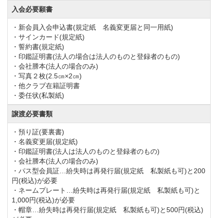
入会必要願書
また女性用バスルームでは色鮮やかなバラの花びらを
浮かべた「ローズバス」で上品な薔薇の香りに包まれ
・新会員入会申込書(規定紙 名義変更届と同一用紙)
・サインカード(規定紙)
て心身共にリラックス。
・誓約書(規定紙)
その他、お風呂上りにゆったりと寛げる専用のラウン
・印鑑証明書(法人の場合は法人のものと登録者のもの)
・会社謄本(法人の場合のみ)
ジやアロマ香るウォームソファー、パウダールームも
・写真２枚(2.5㎝×2㎝)
完備。
・他クラブ在籍証明書
・委任状(私製紙)
女性にとって嬉しい効能が盛りだくさんの癒しの空間
です。
譲渡必要書類
・預り証(要裏書)
・名義変更届(規定紙)
レストランのお薦めメニューは鮮魚を使用した「海鮮
・印鑑証明書(法人は法人のものと登録者のもの)
丼」、ピリ辛のしらすがクセになる味わいの「湘南
・会社謄本(法人の場合のみ)
・パス型会員証…紛失時は再発行届(規定紙 私製紙も可)と200
丼」。
円(税込)が必要
湘南の海で獲れた素材を厳選したスペシャルメメニュ
・ネームプレート…紛失時は再発行届(規定紙 私製紙も可)と
1,000円(税込)が必要
ーを多数ご用意しております。
・帽章…紛失時は再発行届(規定紙 私製紙も可)と500円(税込)
また各種パーティメニューも取り揃えておりますの