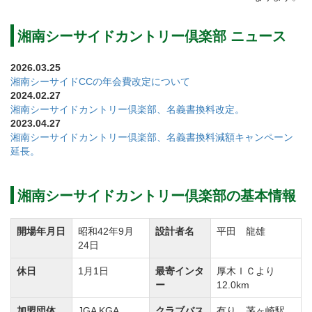
コース設計は平田龍雄氏。グリーンはベントと高麗の2
湘南シーサイドカントリー倶楽部 ニュース
グリーン。
2026.03.25
OUTコースはフェアウェイの中央部に配された立木や
湘南シーサイドCCの年会費改定について
2024.02.27
池越え、クリークの流れ、バンカーなどハザードが巧
湘南シーサイドカントリー倶楽部、名義書換料改定。
みに配されています。
2023.04.27
湘南シーサイドカントリー倶楽部、名義書換料減額キャンペーン
INコースは16番ホールにはカモメの形をしたユニーク
延長。
なバンカーが配されています。風を計算したクラブ選
びが必要不可欠。
湘南シーサイドカントリー倶楽部の基本情報
シーサイドコースならではのウォーターハザード、深
さのあるバンカーや馬の背状のグリーンなど戦略的な
開場年月日
昭和42年9月
設計者名
平田 龍雄
コースです。
24日
休日
1月1日
最寄インタ
厚木ＩＣより
プレースタイルは全組キャディ付き。移動は電動カー
ー
12.0km
トにゴルフバッグを乗せて徒歩でのラウンド。
加盟団体
JGA KGA
クラブバス
有り 茅ヶ崎駅