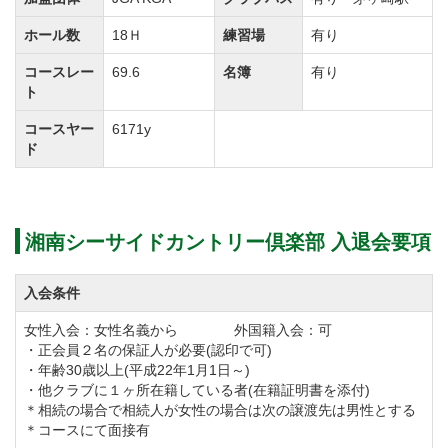
フェアウェイ、グリーンの細部まで整備を施しており
ホール数
18Ｈ
練習場
有り
ますので、「最高のコンディション」でゴルフが楽し
コースレー
69.6
名簿
有り
めます。
ト
その他の付帯設備として、パター練習に最適なグリー
コースヤー
6171y
ン、相模湾に面して造られたドライビングレンジを完
ド
備。
開放感あふれる練習場はラウンド前の調整など気軽に
ご利用頂けます。
湘南シーサイドカントリー倶楽部 入退会要項
白を基調としたクラブハウスには入浴施設、美味しい
入会条件
食事が楽しめるレストラン、コンペルームがありま
女性入会：女性名義から 外国籍入会：可
す。
・正会員２名の保証人が必要(認印で可)
・年齢30歳以上(平成22年1月1日～)
男性用の浴室は平成20年12月にリニューアルしまし
・他クラブに１ヶ所在籍している者(在籍証明書を添付)
た。浴室からは天気が良い日には富士山が眺望できま
＊相続の場合で相続人が女性の場合は次の譲渡先は男性とする
＊コースにて面接有
す。