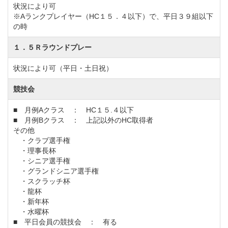
状況により可
◆コースの方からの情報（平成２３年４月現在、コー
※Aランクプレイヤー（HC１５．４以下）で、平日３９組以下
の時
スの都合により変更の場合もございますので念のため
ご確認下さい）
１．５Ｒラウンドプレー
＜会員の特典＞
状況により可（平日・土日祝）
１）売店商品１，０００円以上お買い上げで１０％割
競技会
引※但し、土産品、ドリンク類は除く
＜その他＞
■ 月例Aクラス ： HC１５.４以下
１）湘南海岸の景勝地に位置し、年間を通じて温暖な
■ 月例Bクラス ： 上記以外のHC取得者
その他
気候
・クラブ選手権
２）茅ヶ崎駅からクラブバスで約１０分利便性が高い
・理事長杯
・シニア選手権
・グランドシニア選手権
令和4年5月6日受付分までとしていた名義書換料減額キ
・スクラッチ杯
・龍杯
ャンペーンが１年間延長され、令和5年5月6日受付分ま
・新年杯
でとなっています。
・水曜杯
■ 平日会員の競技会 ： 有る
【キャンペーン期間の名義書換料】