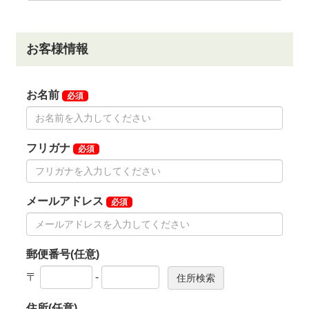
◆交通機関
・自動車でお越しの場合
東名高速道路「厚木IC」より12.0km
新湘南バイパス「茅ヶ崎海岸IC」から至近。
・電車をご利用の場合
JR東海道線「茅ヶ崎駅」下車。クラブバスまたはタク
シー利用で10分。
クラブバスは茅ヶ崎駅南口から運行しています。
JR東海道線「平塚駅」下車。平塚駅よりタクシー利用
で10分。