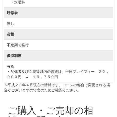
・水曜杯
正会員(個人・法人)1,000,000円(税別)→700,000円(税
研修会
別)
※正会員のみ対象です。
無し
※入会預託金は1,000,000円で変更なし
会報
不定期で発行
経営の合理化・省力化を図り、お客様にご迷惑のかか
優待制度
らない受入れ態勢を実施してきましたが、物価の高騰
有る
や施設老朽化による改装・入替等で現行の価格体系を
・配偶者及び２親等以内の親族は、平日プレイフィー ２２，
０００円 → １６，７５０円
維持していくことが困難となってきたため、年会費を
※平成２３年４月現在の情報です。コースの都合で変更される場
下記のとおり改定します。
合がございますので念のためご確認ください。
①実施 令和5年度分（令和5年4月）より
②年会費（会計年度：4月～3月）
正会員【改定前】44,000円（税込）→【改定後】