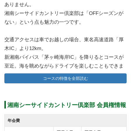
ありません。
湘南シーサイドカントリー倶楽部は「OFFシーズンが
ない」という点も魅力の一つです。
交通アクセスは車でお越しの場合、東名高速道路「厚
木IC」より12km。
新湘南バイパス「茅ヶ崎海岸IC」を降りるとコースが
至近。海を眺めながらドライブを楽しむこともできま
す。
コースの特徴を全部読む
電車をご利用の場合、JR東海道線「茅ヶ崎駅」下車
し、車で10分。茅ヶ崎駅南口よりクラブバスが運行し
ています。
湘南シーサイドカントリー倶楽部 会員権情報
JR東海道線「平塚駅」下車。タクシーにご乗車頂き10
分程の距離にあります。
年会費