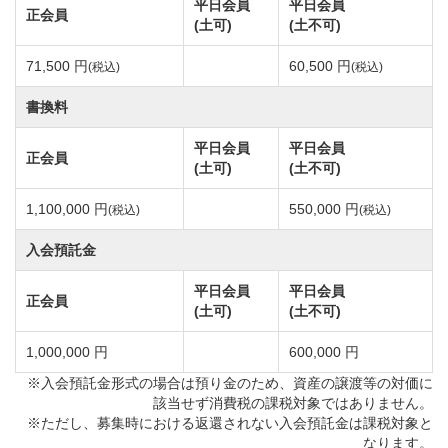
平日会員
平日会員
正会員
相模川の河口に展開している全長6,171ヤードのシーサ
(土可)
(土不可)
イドコースです。コースレート69.5、パー72。
71,500 円
60,500 円
(税込)
(税込)
松林でセパレートされたコース内にはエンチビサやコ
コスなどの熱帯地方の植物が配されています。
書換料
高低差のないフラットな地形に造られているので、レ
平日会員
平日会員
正会員
ディス・シニアゴルファーも気軽にプレーしやすいコ
(土可)
(土不可)
ースです。
1,100,000 円
550,000 円
(税込)
(税込)
一見すると易しそうに見えますが、シーサイド特有の
入会預託金
強風が常時吹いておりスコアをまとめるのは非常に難
しいです。
平日会員
平日会員
正会員
(土可)
(土不可)
メンタルが鍛えられるホールの数々、設計者の仕掛け
たの数々障害をどのように超えていくかがスコアメイ
1,000,000 円
600,000 円
クのカギ！
※入会預託金形式の場合は預り金のため、資産の譲渡等の対価に
該当せず消費税の課税対象ではありません。
天気、風向きを考慮したクラブ選びとショットの精
※ただし、募集時における返還されない入会預託金は課税対象と
度、距離感・技術を要する全18ホール。
なります。