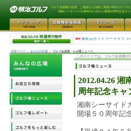
ゴルフ会員権の売買、ご相談なら信頼と実績の明治ゴルフを
湘南シーサイドCC(神奈川) 5月から開場50周年記念キ
平塚富士見カントリークラ..
東松山カントリークラブ 25
TOPページ
＞
みんなの広場
＞
ゴルフ会員権・Golf場ニュース
このページでは、ゴルフ会員権やG
2012.04.2
周年記念キャ
湘南シーサイド
開場５０周年記