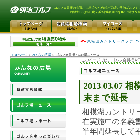
ゴルフ会員権の売買、ご相談なら信頼と実績の明治ゴルフを
相模湖CC(神奈川) 名変料減額期間をH25.9末まで
平塚富士見カントリークラ..
東松山カントリークラブ 25
TOPページ
＞
みんなの広場
＞
ゴルフ会員権・Golf場ニュース
このページでは、ゴルフ会員権やG
2013.03.0
末まで延長
相模湖カントリ
在実施中の名義
半年間延長して