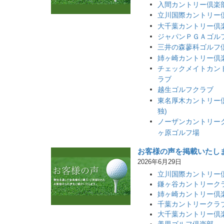
入間カントリー倶楽
立川国際カントリー
大千葉カントリー倶
ジャパンＰＧＡゴル
三井の森蓼科ゴルフ
姉ヶ崎カントリー倶
チェックメイトカン
ラブ
越生ゴルフクラブ
東名厚木カントリー
独)
ノーザンカントリーク
ヶ原ゴルフ場
お客様の声を掲載いたし
2026年6月29日
立川国際カントリー
鎌ヶ谷カントリーク
姉ヶ崎カントリー倶
千葉カントリークラ
大千葉カントリー倶
美里ゴルフ倶楽部