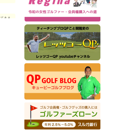
て
してきま
平成６
が非常に
プルポイ
。
更時費
コンペに
月から名
田コース
度一部
洋クラブ
更。
レーレポ
いて
リークラ
プダウン
入につ
ントリー