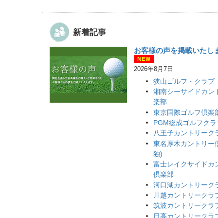
新着記事
お客様の声を掲載いたし
2026年8月7日
狭山ゴルフ・クラブ
湘南シーサイドカン
楽部
東京国際ゴルフ倶楽
PGM総成ゴルフクラ
八王子カントリーク
東名厚木カントリー
独)
富士レイクサイドカ
倶楽部
河口湖カントリーク
川越カントリークラ
筑波カントリークラ
日高カントリークラ