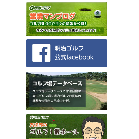
て
ト
。
ーをして
井上誠
いて
催してき
トリーク
再開な
レポート
部」でプ
料改
、ゴルフ
います
改定。
すの樹カ
)平日
スレポ
いて
義書換
ークラブ
年ぶりに
義書換
ないとプ
ントリー