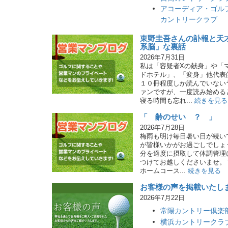
アコーディア・ゴル
カントリークラブ
東野圭吾さんの訃報と天
系脳」な裏話
2026年7月31日
私は「容疑者Xの献身」や「
ドホテル」、「変身」他代表
１０冊程度しか読んでいない
ァンですが、一度読み始める
寝る時間も忘れ...
続きを見る
「 齢のせい ？ 」
2026年7月28日
梅雨も明け毎日暑い日が続い
が皆様いかがお過ごしでしょ
分を適度に摂取して体調管理
つけてお越しくださいませ。
ホームコース...
続きを見る
お客様の声を掲載いたし
2026年7月22日
常陽カントリー倶楽
横浜カントリークラ