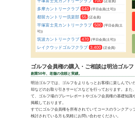
平塚富士見カントリークラブ
700
(正会員)
多摩カントリークラブ
640
(平日会員(土可))
都留カントリー倶楽部
55
(正会員)
平塚富士見カントリークラブ
500
(平日会員(土
可))
筑波カントリークラブ
470
(平日会員(土可))
レイクウッドゴルフクラブ
3,400
(正会員)
東松山カントリークラブ
250
(正会員)
さいたま梨花カントリークラブ
20
(正会員)
ゴルフ会員権の購入・ご相談は明治ゴルフ
日本カントリークラブ
170
(正会員)
創業50年、老舗の信頼と実績。
高坂カントリークラブ
160
(正会員)
明治ゴルフでは、ゴルフをよりもっとお客様に楽しんでい
成田ヒルズカントリークラブ
130
(婦人正会員)
却などのお取り引きサービスなどを行っております。また
成田ヒルズカントリークラブ
100
て、ゴルフ場のプレーレポートやゴルフ会員権の基礎知識
(正会員)
掲載しております。
狭山ゴルフ・クラブ
100
(平日会員(土可))
すでにゴルフ会員権を所有されていてコースのランクアッ
津久井湖ゴルフ倶楽部
80
(正会員)
検討されている方も気軽にお問い合わせください。
鴻巣カントリークラブ
70
(正会員)