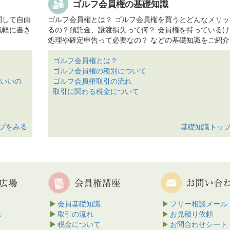
ゴルフ会員権の基礎知識
2026-04-28
東京国際ゴルフ倶楽部、名義書換申請受
クラブ 笹井コースレポートの続きを見
変更及び追加面接実施。
関して自由
ゴルフ会員権とは？ ゴルフ会員権を買うとどんなメリッ
2026-04-28
北の杜カントリー倶楽部、年会費改定。
気軽に書き
るの？預託金、譲渡損失って何？ 会員権を持っているけ
高坂カントリークラブ 岩殿コー
ート Part2
処理や確定申告って必要なの？ などの基礎知識をご紹介
2026-04-15
ザ ナショナルCC 埼玉の名義書換受付
について
今日は高坂CC（岩殿コース）でプレー
ゴルフ会員権とは？
2026-04-15
ザ ナショナルCC 千葉の名義書換受付
した。 前回もレポートアップをした岩
ゴルフ会員権の種別について
について
ですが前回はBグリーン、今回はAグリ
いいの
ゴルフ会員権取引の流れ
プレーになります。そ...
高坂カントリ
2026-04-09
長竹CCの正会員名義書換停止について
取引に関わる税金について
岩殿コースレポート Part2の続きを見る
2026-04-09
長竹CCの正会員新規募集について
2026-04-09
大利根CCの名義書換料一部改定につい
大宮ゴルフコース場レポート
2026-04-02
東京国際ゴルフ倶楽部、名義書換料改定
プをみる
基礎知識トッ
大宮ゴルフコースのラウンドレポート
2026-04-01
太平洋クラブ正会員 名義変更期間延長
当するIkechanです。初めてのレポー
内
少しでも皆様のホームコース選びのご
2026-04-01
真名CCの名義書換再開について
れば、と思っております。 ...
大宮ゴル
2026-04-01
ロイヤルスターGCの正会員募集金額改
場レポートの続きを見る
いて
飯能ゴルフクラブ 懇親ゴルフ大
2026-04-01
ロイヤルスターGCの名義書換料改定に
ート
会員基礎知識
フリー相談メール
2026-03-27
富士小山GCの会員相互優待利用提携契
ス
取引の流れ
お見積り依頼
週間天気予報が出る、1週間前から毎日
について
ト
税金について
お問合わせシート
が気になってチェックしていましたが