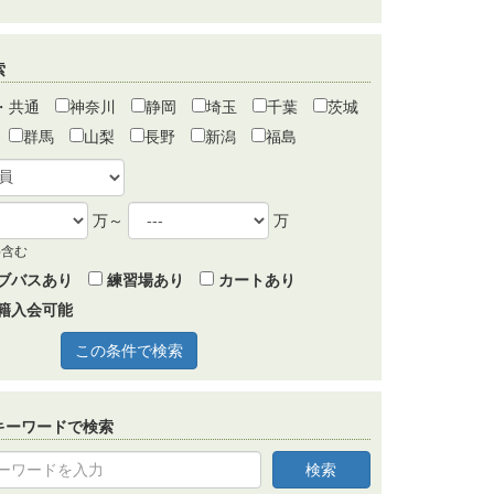
索
・共通
神奈川
静岡
埼玉
千葉
茨城
群馬
山梨
長野
新潟
福島
万～
万
料含む
ブバスあり
練習場あり
カートあり
籍入会可能
キーワードで検索