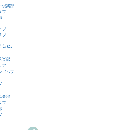
2026-05-27
白帆CCの名義書換料改定について
ー倶楽部
2026-05-20
白河メドウGCの名義書換料改定につい
大利根カントリークラブレポー
ラブ
2026-05-18
富士カントリークラブ、名義書換料改定
部
今日は大利根カントリークラブでプレ
2026-05-15
富士CCの正会員募集継続について
きました。 昭和34年設立、設計は名匠
ラブ
2026-05-13
太平洋クラブの新規会員権販売開始につ
一、そして数多くのトーナメントを開
ラブ
た伝統と歴史有る本格的...
大利根カン
2026-05-13
静岡カントリー島田Gコースの名義書換
らびに名義書換料改定について
ラブレポートの続きを見る
ました。
2026-05-13
相模野CCの会員種別取扱変更について
飯能くすの樹カントリー倶楽部
2026-05-11
大宮ゴルフコース、入会条件一部変更。
倶楽部
今日は「飯能くすの樹カントリー倶楽
ラブ
2026-05-11
平塚富士見カントリークラブ、名義書換
レーをしてきました。 平成７年開場で
定。
ンゴルフ
場としては比較的新しいコースだと思
2026-05-11
レイクウッドゴルフクラブ、名義書換料
が、２０年経過して木も大き...
飯能く
ブ
2026-05-11
神奈川カントリークラブ(名義書換停止中
ントリー倶楽部レポートの続きを見る
メンバー料金引き下げ。
倶楽部
武蔵カントリークラブ 笹井コー
2026-05-08
太平洋クラブのゴルフ場経営権取得につ
ラブ
ート
2026-05-01
紫カントリークラブ あやめコース、名
部
今日は埼玉県の名門！ 武蔵カントリ
料及び再発行手数料改定。
ブ
笹井コースです！！ 笹井コースは約10
2026-04-30
カレドニアン・GCの正会員一般譲渡名
なりますが、平日でも会員様の紹介が
料期間限定減額について
レーができないのは当たり前...
武蔵カ