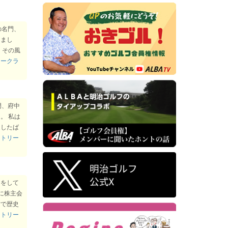
の名門、
始申請
きまし
、その風
費改
リークラ
門、府中
て
。 私は
造したば
ントリー
て
について
ーをして
ンペー
年に株主会
営で歴史
換停止
ントリー