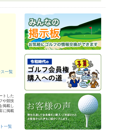
て
ース一覧
ついて
て
ートした
フや競技
を掲載し
て
富に掲載
事につ
ト一覧