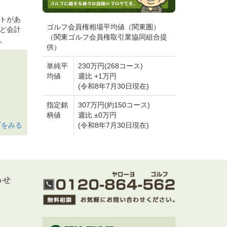
付期間
る
トがあ
ゴルフ会員権相場平均値（関東圏）
ど会計
スレポ
（関東ゴルフ会員権取引業協同組合提
。
期間延長
供）
してきま
期間延長
殿コース
単純平
230万円(268コース)
ーンでの
均値
週比 +1万円
ークラブ
(令和8年7月30日現在)
指定銘
307万円(約150コース)
て
柄値
週比 ±0万円
。
プをみる
(令和8年7月30日現在)
を今回担
のご案
トですが、
参考にな
フコース
定につ
会レポ
ついて
約締結
天気予報
、曇りマ