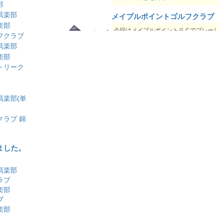
部
2026-06-24
上総富士GCの年会費改定について
倶楽部
メイプルポイントゴルフクラブ
2026-06-24
上総富士GCの入会条件一部変更につい
楽部
今回はメイプルポイントＧＣでプレー
2026-06-24
真名CCの名義書換停止について
フクラブ
した。 開場はバブルが崩壊した時期の
倶楽部
2026-06-24
長竹CCの正会員補充募集について
年。しかしそのハウス他、全ての造り
楽部
2026-06-24
長竹CCの名義書換料改定について
分かりやすく言えば「ゴージャ...
メイ
トリーク
2026-06-22
白河高原カントリークラブ、正会員募集
ントゴルフクラブの続きを見る
2026-06-22
サザンクロスカントリークラブ、名義変
太平洋クラブ成田コース
用改定。
倶楽部(単
今日は、千葉県のN社長のプライベート
2026-06-19
箱根CCの年会費改定について
参加させていただくということで、３
2026-06-19
箱根CCの入会条件一部変更について
ラブ 錦
義書換えを開始した太平洋クラブの成
2026-06-19
白帆CCの会員資格保証預かり金充当制
にやって参りました。 東関道の...
太平
変更について
成田コースの続きを見る
ました。
2026-06-18
東我孫子CCの年会費改定について
2026-06-15
太平洋クラブ、名義変更受付終了。
多摩カントリークラブ
倶楽部
2026-06-15
鹿沼プレミアゴルフ倶楽部、経営会社変
今回は「多摩カントリークラブ」のプ
ラブ
2026-06-03
大利根CCの「平日会員追加募集」につ
ートです。 立地条が抜群な多摩カント
楽部
ブですが、都内のコースと言えばアッ
ブ
2026-06-03
サンヒルズCCの「預託金充当制度」導
がきつい・・・がネックです...
多摩カ
楽部
いて
クラブの続きを見る