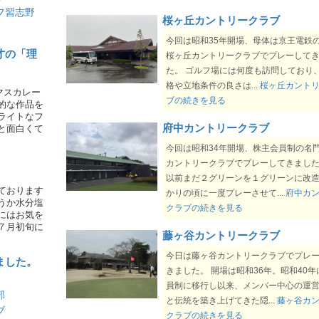
2026-07-15
中津川CCの年会費改定について
フ習志野
桜ヶ丘カントリークラブ
2026-07-15
塩山CCの名義書換料改定について
今回は昭和35年開場、母体は京王電鉄
2026-07-08
あららぎCC経営会社の民事再生手続開
才の「理
桜ヶ丘カントリークラブでプレーして
について
た。 ゴルフ場には何度も訪問しており
2026-07-06
大洗ゴルフ倶楽部、名義書換料及び年会
格や立地条件の良さは...
桜ヶ丘カント
定。
マスカレー
ブの続きを見る
的な作品を
2026-07-06
石坂ゴルフ倶楽部、年会費改定。
ライトなフ
2026-07-03
太平洋クラブの新規会員募集等について
府中カントリークラブ
と面白くて
2026-07-03
太平洋クラブの年会費改定について
今回は昭和34年開場、株主会員制の名
2026-07-03
太平洋アソシエイツの年会費改定につい
カントリークラブでプレーしてきました
以前まだ２グリーンを１グリーンに改
2026-07-03
太平洋クラブの名義変更料について
ております
かりの頃に一度プレーさせて...
府中カ
2026-07-03
太平洋アソシエイツの名義変更料につい
うか水分塩
クラブの続きを見る
2026-07-03
真名CCの第9期会員権募集について
にはお気を
７月初旬に
2026-06-26
鶴舞CCの正会員募集について
藤ヶ谷カントリークラブ
2026-06-26
日本CCの週日会員新規募集(縁故募集)
今日は藤ヶ谷カントリークラブでプレ
ました。
2026-06-26
CCグリーンバレイの会員入会促進キャ
きました。 開場は昭和36年。昭和40
ン期間延長について
員制に移行し以来、メンバー中心の運
部
2026-06-26
白河高原CCの正会員募集に伴う名義書
と伝統を築き上げてきた隠...
藤ヶ谷カ
ブ
について
クラブの続きを見る