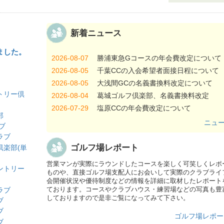
新着ニュース
ました。
2026-08-07
勝浦東急Gコースの年会費改定について
2026-08-05
千葉CCの入会希望者面接日程について
2026-08-05
大浅間GCの名義書換料改定について
トリー倶
2026-08-04
葛城ゴルフ倶楽部、名義書換料改定
2026-07-29
塩原CCの年会費改定について
部
2026-07-29
カレドニアン・GCの年会費改定につい
ニュ
ブ
2026-07-29
鹿沼CCの『複数入会キャンペーン』に
ラブ
2026-07-24
JGM笠間GCの正会員年会費改定につい
ゴルフ場レポート
倶楽部(単
2026-07-23
江戸﨑CCの年会費改定について
営業マンが実際にラウンドしたコースを楽しく可笑しくレポ
ントリー
2026-07-23
風月CCの名義書換停止について
ものや、直接ゴルフ場支配人にお会いして実際のクラブライ
会開催状況や優待制度などの情報を詳細に取材したレポート
2026-07-22
桜ヶ丘CCの入会条件の一部変更につい
ております。コースやクラブハウス・練習場などの写真も豊
ラブ
2026-07-22
武蔵野GCの年会費改定について
しておりますので是非ご覧になってみて下さい。
ブ
2026-07-22
姉ヶ崎CCのロッカールーム全面改修工
ブ
ゴルフ場レポー
いて
ブ