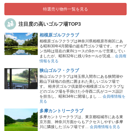
特選売り物件一覧を見る
注目度の高いゴルフ場TOP3
相模原ゴルフクラブ
相模原ゴルフクラブは神奈川県相模原市南区にあ
る昭和30年4月開場の超名門ゴルフ場です。 オープ
ン当時は現在の東INコースの9ホールで営業してい
ましたが、昭和32年に残り9ホールが完成...
会員権
情報を見る
狭山ゴルフ・クラブ
狭山ゴルフクラブは埼玉県入間市にある狭間湖や
殿山下緑地の自然に囲まれた美しいゴルフ場で
す。 軽井沢ゴルフ倶楽部や相模原ゴルフクラブな
どのゴルフ場を手掛けた小寺酉二氏がコース設計
を担当し、昭和34年に開場しまし ...
会員権情報を
見る
多摩カントリークラブ
多摩カントリークラブは、東京都稲城市にある東
京方面、神奈川方面からもアクセスしやすい多摩
川に隣接したゴルフ場です...
会員権情報を見る