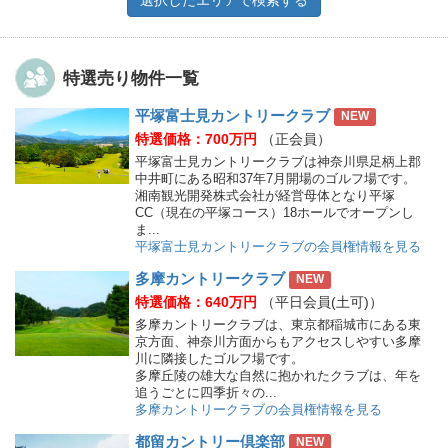
特選売り物件一覧
平塚富士見カントリークラブ
NEW
特選価格：700万円
（正会員）
平塚富士見カントリークラブは神奈川県足柄上郡
中井町にある昭和37年7月開場のゴルフ場です。
湘南観光開発株式会社が経営母体となり平塚
CC（現在の平塚コース）18ホールでオープンし
ま...
平塚富士見カントリークラブの会員権情報を見る
多摩カントリークラブ
NEW
特選価格：640万円
（平日会員(土可)）
多摩カントリークラブは、東京都稲城市にある東
京方面、神奈川方面からもアクセスしやすい多摩
川に隣接したゴルフ場です。
多摩丘陵の雄大な自然に抱かれたクラブは、年を
追うごとに四季折々の...
多摩カントリークラブの会員権情報を見る
都留カントリー倶楽部
NEW