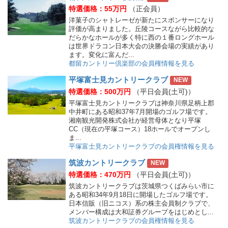
特選価格：55万円
（正会員）
洋菓子のシャトレーゼが新たにスポンサーになり
評価が高まりました。丘陵コースながら比較的な
だらかなホールが多く特に西の１番ロングホール
は世界ドラコン日本大会の決勝会場の実績があり
ます。変化に富んだ...
都留カントリー倶楽部の会員権情報を見る
平塚富士見カントリークラブ
NEW
特選価格：500万円
（平日会員(土可)）
平塚富士見カントリークラブは神奈川県足柄上郡
中井町にある昭和37年7月開場のゴルフ場です。
湘南観光開発株式会社が経営母体となり平塚
CC（現在の平塚コース）18ホールでオープンし
ま...
平塚富士見カントリークラブの会員権情報を見る
筑波カントリークラブ
NEW
特選価格：470万円
（平日会員(土可)）
筑波カントリークラブは茨城県つくばみらい市に
ある昭和34年9月18日に開場したゴルフ場です。
日本信販（旧ニコス）系の株主会員制クラブで、
メンバー構成は大和証券グループをはじめとし...
筑波カントリークラブの会員権情報を見る