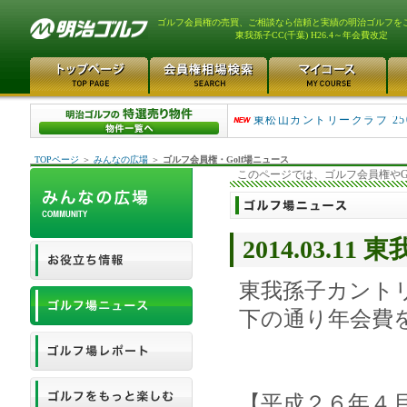
ゴルフ会員権の売買、ご相談なら信頼と実績の明治ゴルフを
東我孫子CC(千葉) H26.4～年会費改定
平塚富士見カントリークラ..
東松山カントリークラブ 25
TOPページ
＞
みんなの広場
＞
ゴルフ会員権・Golf場ニュース
このページでは、ゴルフ会員権やG
2014.03.1
東我孫子カント
下の通り年会費
【平成２６年４