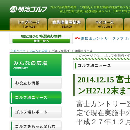
ゴルフ会員権の売買、ご相談なら信頼と実績の明治ゴルフを
富士C笠間C(茨城) 名変料割引キャンペーンH27.12末
平塚富士見カントリークラ..
東松山カントリークラブ 25
TOPページ
＞
みんなの広場
＞
ゴルフ会員権・Golf場ニュース
このページでは、ゴルフ会員権やG
2014.12.
ンH27.12末
富士カントリー
定で現在実施中
平成２７年１２