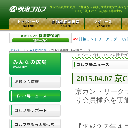
ゴルフ会員権の売買、ご相談なら信頼と実績の明治ゴルフを
京CC(千葉) H27.4～会員補充募集実施
津久井湖ゴルフ倶楽部 80万
川越カントリークラブ 60万
TOPページ
＞
みんなの広場
＞
ゴルフ会員権・Golf場ニュース
このページでは、ゴルフ会員権やG
2015.04.0
京カントリーク
り会員補充を実
【平成２７年４