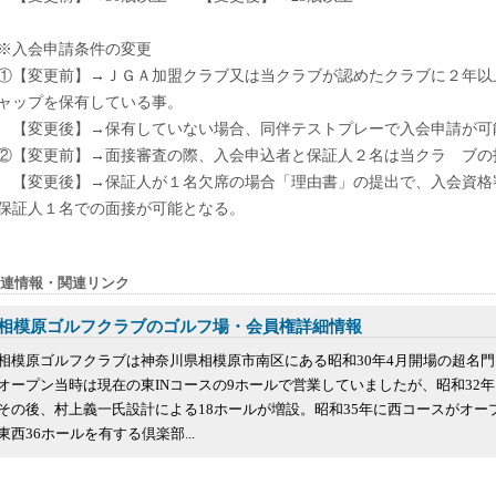
※入会申請条件の変更
①【変更前】→ＪＧＡ加盟クラブ又は当クラブが認めたクラブに２年以
ャップを保有している事。
【変更後】→保有していない場合、同伴テストプレーで入会申請が可
②【変更前】→面接審査の際、入会申込者と保証人２名は当クラ ブの
【変更後】→保証人が１名欠席の場合「理由書」の提出で、入会資格
保証人１名での面接が可能となる。
連情報・関連リンク
相模原ゴルフクラブのゴルフ場・会員権詳細情報
相模原ゴルフクラブは神奈川県相模原市南区にある昭和30年4月開場の超名
オープン当時は現在の東INコースの9ホールで営業していましたが、昭和32
その後、村上義一氏設計による18ホールが増設。昭和35年に西コースがオー
東西36ホールを有する倶楽部...