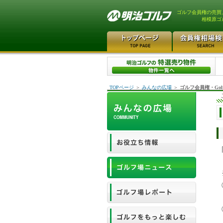
ゴルフ会員権の売買
相模原ゴ
TOPページ
＞
みんなの広場
＞
ゴルフ会員権・Gol