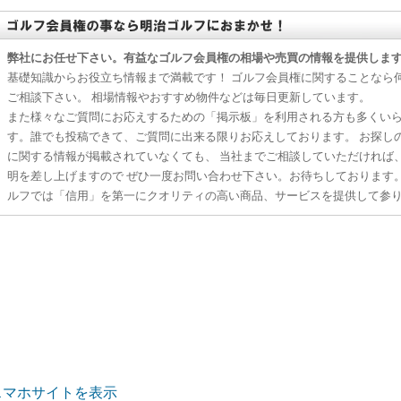
弊社にお任せ下さい。有益なゴルフ会員権の相場や売買の情報を提供しま
基礎知識からお役立ち情報まで満載です！ ゴルフ会員権に関することなら
ご相談下さい。 相場情報やおすすめ物件などは毎日更新しています。
また様々なご質問にお応えするための「掲示板」を利用される方も多くい
す。誰でも投稿できて、ご質問に出来る限りお応えしております。 お探し
に関する情報が掲載されていなくても、 当社までご相談していただければ
明を差し上げますので ぜひ一度お問い合わせ下さい。お待ちしております
ルフでは「信用」を第一にクオリティの高い商品、サービスを提供して参
スマホサイトを表示