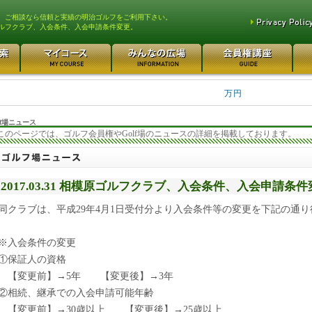
、ご相談なら信頼と実績の明治ゴルフをご利用下さい。
ルフクラブ、入会条件、入会申請条件変更。
平塚富士見カントリークラ... 700万円
都留カントリー倶楽部 55
3400万円
東松山カントリークラブ 250万円
さいたま梨花カントリーク... 2
万円
f場ニュース
このページでは、ゴルフ会員権やGolf場のニュースの詳細を掲載しております。
2017.03.31 相模原ゴルフクラブ、入会条件、入会申請条
同クラブは、平成29年4月1日受付分より入会条件等の変更を下記の通り
※入会条件の変更
①保証人の資格
【変更前】→5年 【変更後】→3年
②相続、継承での入会申請可能年齢
【変更前】→30歳以上 【変更後】→25歳以上