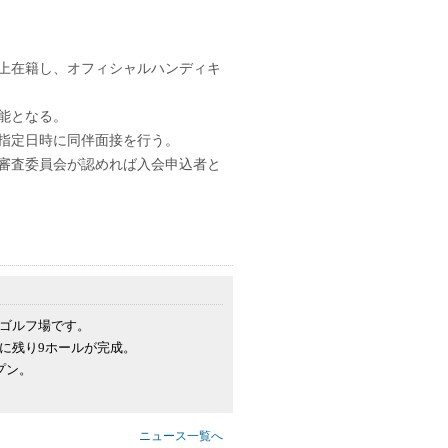
上在籍し、オフィシャルハンディキ
能となる。
指定日時に同伴面接を行う。
審査委員会が認めれば入会申込者と
門ゴルフ場です。
年に残り9ホールが完成。
プン。
ニュース一覧へ