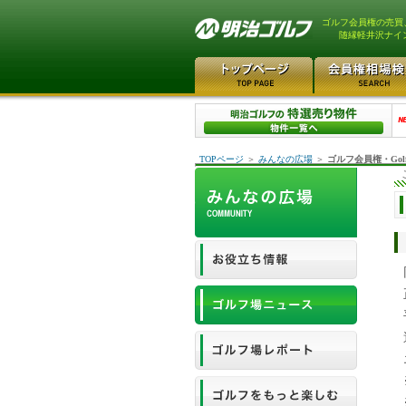
ゴルフ会員権の売買
随縁軽井沢ナイ
TOPページ
＞
みんなの広場
＞
ゴルフ会員権・Gol