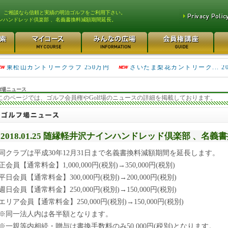
、ご相談なら信頼と実績の明治ゴルフをご利用下さい。
ンハンドレッド倶楽部 、名義書換料減額期間延長。
平塚富士見カントリークラ... 700万円
都留カントリー倶楽部 55
3400万円
東松山カントリークラブ 250万円
さいたま梨花カントリーク... 2
万円
f場ニュース
このページでは、ゴルフ会員権やGolf場のニュースの詳細を掲載しております。
2018.01.25 随縁軽井沢ナインハンドレッド倶楽部 、名
同クラブは平成30年12月31日まで名義書換料減額期間を延長します。
正会員【通常料金】1,000,000円(税別)→350,000円(税別)
平日会員【通常料金】300,000円(税別)→200,000円(税別)
週日会員【通常料金】250,000円(税別)→150,000円(税別)
エリア会員【通常料金】250,000円(税別)→150,000円(税別)
※同一法人内は各半額となります。
※一親等内相続・贈与は書換手数料のみ50,000円(税別)となります。