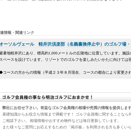
連情報・関連リンク
オーソルヴェール 軽井沢倶楽部（名義書換停止中）のゴルフ場・
避暑地軽井沢にあり、標高約1,000メートルの丘陵地に位置しています。施
スペースを設けています。リゾートでのゴルフを楽しみたいかたに向けては
◆コースの方からの情報（平成２３年８月現在、コースの都合により変更される
弊社にお任せ下さい。有益なゴルフ会員権の相場や売買の情報を提供しま
基礎知識からお役立ち情報まで満載です！ ゴルフ会員権に関することなら
ご相談下さい。 相場情報やおすすめ物件などは毎日更新しています。
また様々なご質問にお応えするための「掲示板」を利用される方も多くい