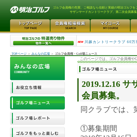
ゴルフ会員権の売買、ご相談なら信頼と実績の明治ゴルフを
サザンヤードカントリークラブ、第二次会員募集
津久井湖ゴルフ倶楽部 80万
川越カントリークラブ 60万
TOPページ
＞
みんなの広場
＞
ゴルフ会員権・Golf場ニュース
このページでは、ゴルフ会員権やG
2019.12.
会員募集。
同クラブでは、
①募集期間