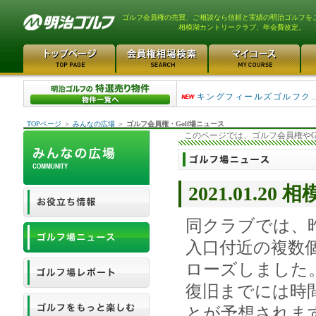
ゴルフ会員権の売買、ご相談なら信頼と実績の明治ゴルフを
相模湖カントリークラブ、年会費改定。
高坂カントリークラブ 1
キングフィールズゴルフク...
TOPページ
＞
みんなの広場
＞
ゴルフ会員権・Golf場ニュース
このページでは、ゴルフ会員権やG
2021.01.
同クラブでは、昨
入口付近の複数
ローズしました
復旧までには時
とが予想されま