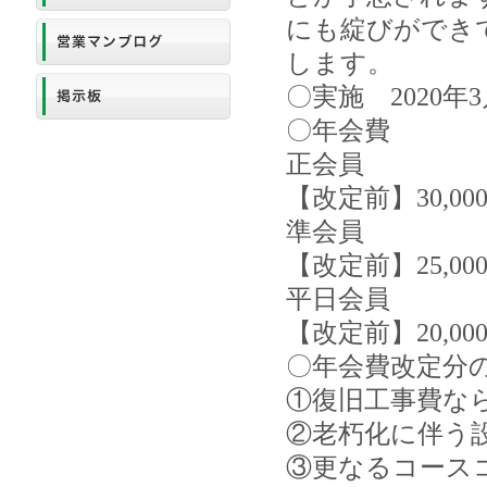
にも綻びができ
します。
〇実施 2020年
〇年会費
正会員
【改定前】30,00
準会員
【改定前】25,00
平日会員
【改定前】20,00
〇年会費改定分
①復旧工事費な
②老朽化に伴う
③更なるコース