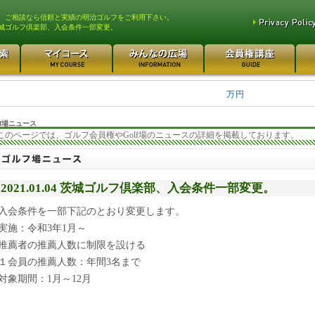
、ご相談なら信頼と実績の明治ゴルフをご利用下さい。
城ゴルフ倶楽部、入会条件一部変更。
平塚富士見カントリークラ... 700万円
都留カントリー倶楽部 55
3400万円
東松山カントリークラブ 250万円
さいたま梨花カントリーク... 2
万円
f場ニュース
このページでは、ゴルフ会員権やGolf場のニュースの詳細を掲載しております。
2021.01.04 茨城ゴルフ倶楽部、入会条件一部変更。
入会条件を一部下記のとおり変更します。
実施：令和3年1月～
推薦者の推薦人数に制限を設ける
１会員の推薦人数：年間3名まで
対象期間：1月～12月