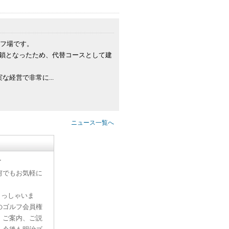
ルフ場です。
鎖となったため、代替コースとして建
な経営で非常に...
ニュース一覧へ
す
何でもお気軽に
らっしゃいま
のゴルフ会員権
、ご案内、ご説