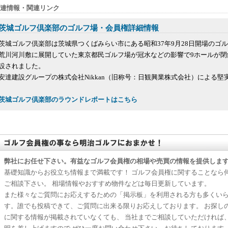
連情報・関連リンク
茨城ゴルフ倶楽部のゴルフ場・会員権詳細情報
茨城ゴルフ倶楽部は茨城県つくばみらい市にある昭和37年9月28日開場のゴ
荒川河川敷に展開していた東京都民ゴルフ場が冠水などの影響で9ホールが閉
設されました。
安達建設グループの株式会社Nikkan（旧称号：日観興業株式会社）による堅実
茨城ゴルフ倶楽部のラウンドレポートはこちら
弊社にお任せ下さい。有益なゴルフ会員権の相場や売買の情報を提供しま
基礎知識からお役立ち情報まで満載です！ ゴルフ会員権に関することなら
ご相談下さい。 相場情報やおすすめ物件などは毎日更新しています。
また様々なご質問にお応えするための「掲示板」を利用される方も多くい
す。誰でも投稿できて、ご質問に出来る限りお応えしております。 お探し
に関する情報が掲載されていなくても、 当社までご相談していただければ