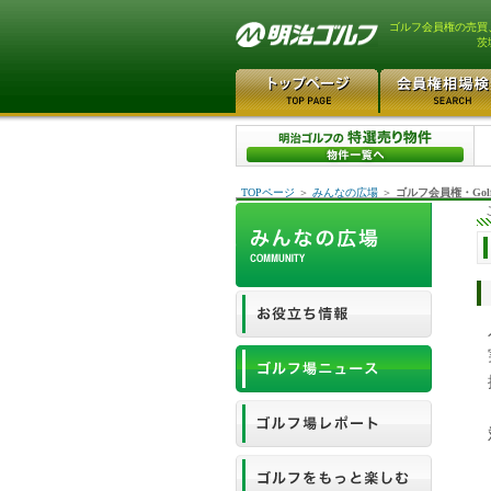
ゴルフ会員権の売買
茨
TOPページ
＞
みんなの広場
＞
ゴルフ会員権・Gol