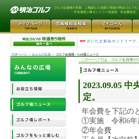
ゴルフ会員権の売買、ご相談なら信頼と実績の明治ゴルフを
中央道晴ヶ峰カントリー倶楽部、年会費改定。
平塚富士見カントリークラ..
さいたま梨花カントリーク...
TOPページ
＞
みんなの広場
＞
ゴルフ会員権・Golf場ニュース
このページでは、ゴルフ会員権やG
2023.09.
定。
年会費を下記の
①実施 令和6年
②年会費