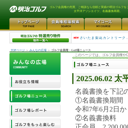
ゴルフ会員権の売買、ご相談なら信頼と実績の明治ゴルフを
太平洋アソシエイツ、名義書換再開。
平塚富士見カントリークラ..
さいたま梨花カントリーク...
TOPページ
＞
みんなの広場
＞
ゴルフ会員権・Golf場ニュース
このページでは、ゴルフ会員権やG
2025.06.
名義書換を下記
①名義書換期間
令和7年6月2日
②名義書換料
正会員 2,200,