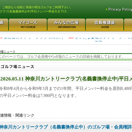
、ご相談なら信頼と実績の明治ゴルフをご利用下さい。
クラブ(名義書換停止中)平日メンバー料金引き下げ。
平塚富士見カントリークラ... 700万円
都留カントリー倶楽部 55
3400万円
東松山カントリークラブ 250万円
さいたま梨花カントリーク... 2
万円
f場ニュース
このページでは、ゴルフ会員権やGolf場のニュースの詳細を掲載しております。
2026.05.11 神奈川カントリークラブ(名義書換停止中)
令和8年4月から令和9年3月までの1年間、平日メンバー料金を原則8,48
の平日メンバー料金は7,980円となります。
連情報・関連リンク
神奈川カントリークラブ（名義書換停止中）のゴルフ場・会員権詳