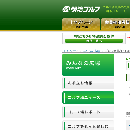
ゴルフ会員権の売買
神奈川カントリー
TOPページ
＞
みんなの広場
＞
ゴルフ会員権・Gol
関