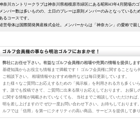
神奈川カントリークラブは神奈川県相模原市緑区にある昭和43年4月開場の
メンバー数は多いものの、土日のプレーは原則メンバーのみとなっているた
あるコースです。
経営母体は国際開発興産株式会社。メンバーからは「神奈カン」の愛称で親しま
弊社にお任せ下さい。有益なゴルフ会員権の相場や売買の情報を提供しま
基礎知識からお役立ち情報まで満載です！ ゴルフ会員権に関することなら
ご相談下さい。 相場情報やおすすめ物件などは毎日更新しています。
また様々なご質問にお応えするための「掲示板」を利用される方も多くい
す。誰でも投稿できて、ご質問に出来る限りお応えしております。 お探し
に関する情報が掲載されていなくても、 当社までご相談していただければ
明を差し上げますので ぜひ一度お問い合わせ下さい。お待ちしております
ルフでは「信用」を第一にクオリティの高い商品、サービスを提供して参