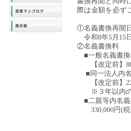
書換再開と同時
際は金額を必ず
①名義書換再開日
令和8年5月15
②名義書換料
■一般名義書換
【改定前】880,0
■同一法人内名
【改定前】220,
※３年以内の再書
■二親等内名義
330,000円(