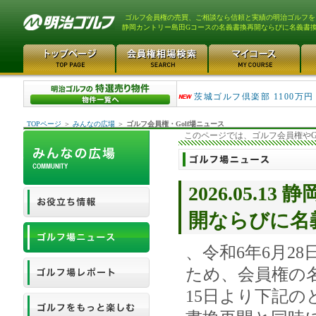
ゴルフ会員権の売買、ご相談なら信頼と実績の明治ゴルフを
静岡カントリー島田Gコースの名義書換再開ならびに名義書
大洗ゴルフ倶楽部 290万
茨城ゴルフ倶楽部 1100万円
TOPページ
＞
みんなの広場
＞
ゴルフ会員権・Golf場ニュース
このページでは、ゴルフ会員権やG
2026.05.
開ならびに名
、令和6年6月2
ため、会員権の
15日より下記