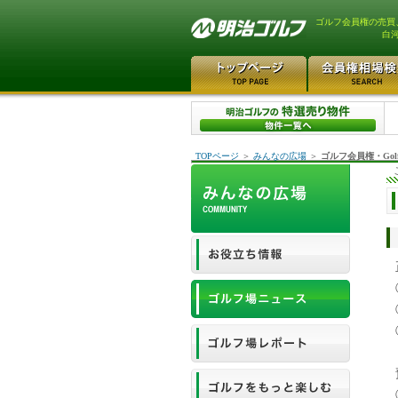
ゴルフ会員権の売買
白
TOPページ
＞
みんなの広場
＞
ゴルフ会員権・Gol