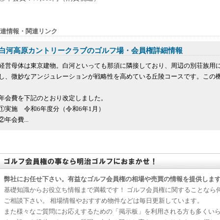
連情報・関連リンク
白河高原カントリークラブのゴルフ場・会員権詳細情報
経営母体は東京建物。白河といっても那須に隣接しており、周辺の別荘族用
し、微妙なアンジュレーションが戦略性を高めている丘陵コースです。この
年会費を下記のとおり改定しました。
①実施 令和6年度分（令和6年1月）
②年会費...
弊社にお任せ下さい。有益なゴルフ会員権の相場や売買の情報を提供しま
基礎知識からお役立ち情報まで満載です！ ゴルフ会員権に関することなら
ご相談下さい。 相場情報やおすすめ物件などは毎日更新しています。
また様々なご質問にお応えするための「掲示板」を利用される方も多くい