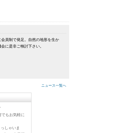
に会員制で発足。自然の地形を生か
機会に是非ご検討下さい。
ニュース一覧へ
す
何でもお気軽に
らっしゃいま