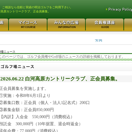
、ご相談なら信頼と実績の明治ゴルフをご利用下さい。
河高原カントリークラブ、正会員募集。
平塚富士見カントリークラ... 700万円
都留カントリー倶楽部 55
3400万円
東松山カントリークラブ 250万円
さいたま梨花カントリーク... 2
万円
f場ニュース
このページでは、ゴルフ会員権やGolf場のニュースの詳細を掲載しております。
2026.06.22 白河高原カントリークラブ、正会員募集。
正会員募集を実施します。
①実施：令和8年6月1日より
②募集口数：正会員（個人・法人1記名式）200口
③募集金額：正会員850,000円
【内訳】入会金 550,000円（消費税込）
預託金 300,000円（10年据置、退会時返金）
④年会費：77,000円（消費税込）