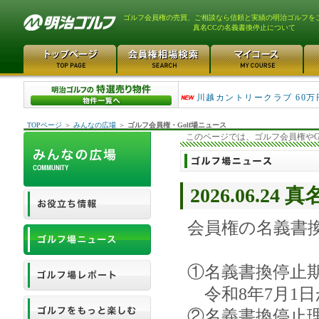
ゴルフ会員権の売買、ご相談なら信頼と実績の明治ゴルフを
真名CCの名義書換停止について
津久井湖ゴルフ倶楽部 80万
川越カントリークラブ 60万
TOPページ
＞
みんなの広場
＞
ゴルフ会員権・Golf場ニュース
このページでは、ゴルフ会員権やG
2026.06.
会員権の名義書
①名義書換停止
令和8年7月1日
②名義書換停止