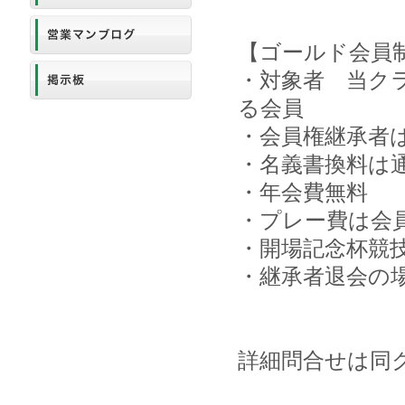
【ゴールド会員
・対象者 当クラ
る会員
・会員権継承者
・名義書換料は
・年会費無料
・プレー費は会
・開場記念杯競
・継承者退会の
詳細問合せは同