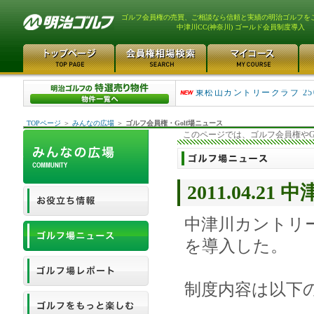
ゴルフ会員権の売買、ご相談なら信頼と実績の明治ゴルフを
中津川CC(神奈川) ゴールド会員制度導入
平塚富士見カントリークラ..
東松山カントリークラブ 25
TOPページ
＞
みんなの広場
＞
ゴルフ会員権・Golf場ニュース
このページでは、ゴルフ会員権やG
2011.04.
中津川カントリ
を導入した。
制度内容は以下