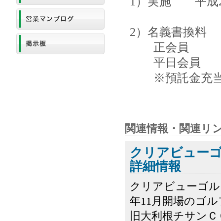
1）実施 平成2
2）名義書換料 
正会員 150
平日会員 75
※預託金充
関連情報・関連リ
クリアビュー
詳細情報
クリアビューゴル
年11月開場のゴ
旧大利根チサンＣ