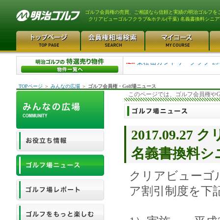
ゴルフ会員権の売買、ご相談なら信頼と実績の明治ゴルフを
クリアビューゴルフクラブ&ホテル(千葉) 名義書換料シニ
平塚富士見カントリークラ..
東松山カントリークラブ 25
TOPページ
＞
みんなの広場
＞
ゴルフ会員権・Golf場ニュース
このページでは、ゴルフ会員権やG
2017.09.
名義書換料シ
クリアビューゴ
ア割引制度を下