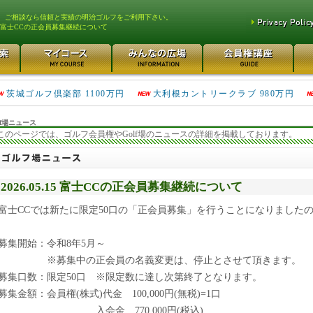
、ご相談なら信頼と実績の明治ゴルフをご利用下さい。
富士CCの正会員募集継続について
大洗ゴルフ倶楽部 290万円
総武カントリークラブ 230万円
茨城ゴルフ倶楽部 1100万円
大利根カントリークラブ 980万円
f場ニュース
このページでは、ゴルフ会員権やGolf場のニュースの詳細を掲載しております。
2026.05.15 富士CCの正会員募集継続について
富士CCでは新たに限定50口の「正会員募集」を行うことになりました
募集開始：令和8年5月～
※募集中の正会員の名義変更は、停止とさせて頂きます。
募集口数：限定50口 ※限定数に達し次第終了となります。
募集金額：会員権(株式)代金 100,000円(無税)=1口
入会金 770,000円(税込)