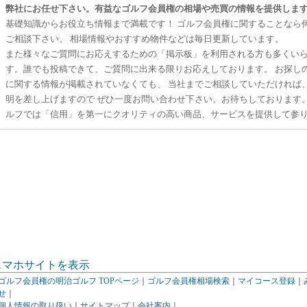
弊社にお任せ下さい。有益なゴルフ会員権の相場や売買の情報を提供しま
基礎知識からお役立ち情報まで満載です！ ゴルフ会員権に関することなら
ご相談下さい。 相場情報やおすすめ物件などは毎日更新しています。
また様々なご質問にお応えするための「掲示板」を利用される方も多くい
す。誰でも投稿できて、ご質問に出来る限りお応えしております。 お探し
に関する情報が掲載されていなくても、 当社までご相談していただければ
明を差し上げますので ぜひ一度お問い合わせ下さい。お待ちしております
ルフでは「信用」を第一にクオリティの高い商品、サービスを提供して参
スマホサイトを表示
ゴルフ会員権の明治ゴルフ TOPページ
｜
ゴルフ会員権相場検索
｜
マイコース登録
｜
せ
｜
個人情報の取り扱い
｜
サイトマップ
｜
会社案内
｜