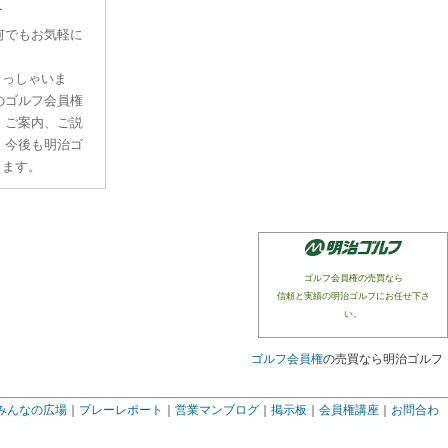
す
何でもお気軽に
らっしゃいま
のゴルフ会員権
、ご案内、ご説
。今後も明治ゴ
ります。
ゴルフ会員権の売買なら
信頼と実績の明治ゴルフにお任せ下さ
い。
ゴルフ会員権
の売買なら明治ゴルフ
みんなの広場
｜
プレーレポート
｜
営業マンブログ
｜
掲示板
｜
会員権講座
｜
お問合わ