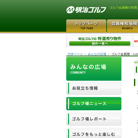
ゴルフ会員権の売買
TOPページ
＞
みんなの広場
＞
ゴルフ会員権・Gol