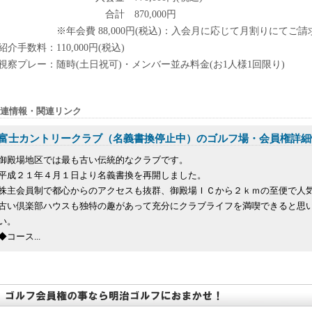
合計 870,000円
※年会費 88,000円(税込)：入会月に応じて月割りにてご請
紹介手数料：110,000円(税込)
視察プレー：随時(土日祝可)・メンバー並み料金(お1人様1回限り)
連情報・関連リンク
富士カントリークラブ（名義書換停止中）のゴルフ場・会員権詳細
御殿場地区では最も古い伝統的なクラブです。
平成２１年４月１日より名義書換を再開しました。
株主会員制で都心からのアクセスも抜群、御殿場ＩＣから２ｋｍの至便で人
古い倶楽部ハウスも独特の趣があって充分にクラブライフを満喫できると思
い。
◆コース...