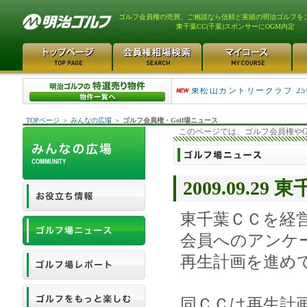
ゴルフ会員権の売買、ご相談なら信頼と実績の明治ゴルフを
東千葉CC(千葉)スポンサーにOGM内定
平塚富士見カントリークラ..
東松山カントリークラブ 25
TOPページ
＞
みんなの広場
＞
ゴルフ会員権・Golf場ニュース
このページでは、ゴルフ会員権やG
2009.09.
東千葉ＣＣを経
会員へのアンケ
再生計画を進め
同ＣＣは再生計