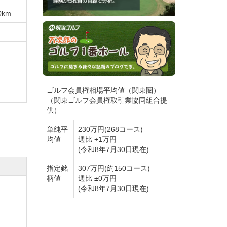
0km
ゴルフ会員権相場平均値（関東圏）
（関東ゴルフ会員権取引業協同組合提
供）
単純平
230万円(268コース)
均値
週比 +1万円
(令和8年7月30日現在)
指定銘
307万円(約150コース)
柄値
週比 ±0万円
(令和8年7月30日現在)