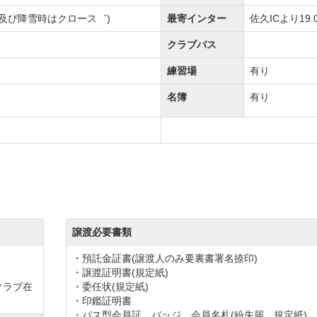
旬及び降雪時はクロース゛)
最寄インター
佐久ICより19.
クラブバス
練習場
有り
名簿
有り
譲渡必要書類
・預託金証書(譲渡人のみ要裏書署名捺印)
・譲渡証明書(規定紙)
クラブ在
・委任状(規定紙)
・印鑑証明書
・パス型会員証、バッジ、会員名札(紛失届 規定紙)