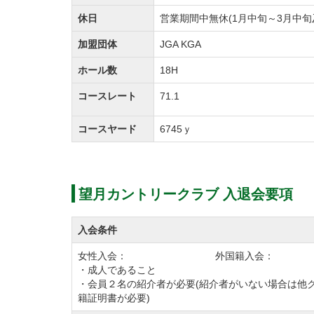
休日
営業期間中無休(1月中旬～3月中
加盟団体
JGA KGA
ホール数
18H
コースレート
71.1
コースヤード
6745ｙ
望月カントリークラブ 入退会要項
入会条件
女性入会： 外国籍入会：
・成人であること
・会員２名の紹介者が必要(紹介者がいない場合は他
籍証明書が必要)