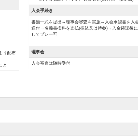
入会手続き
書類一式を提出→理事会審査を実施→入会承認書を入
送付→名義書換料を支払(振込又は持参)→入金確認後
してプレー可
理事会
より配布
入会審査は随時受付
こと