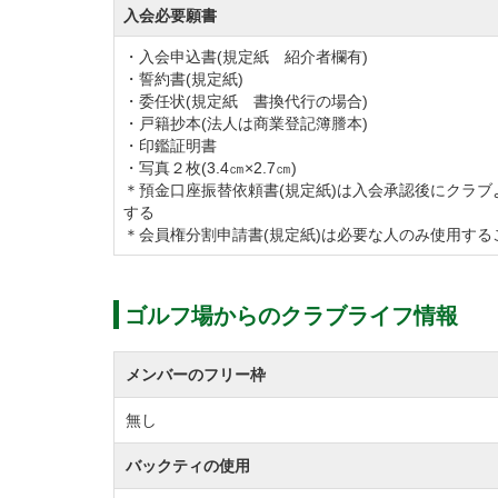
入会必要願書
・入会申込書(規定紙 紹介者欄有)
・誓約書(規定紙)
・委任状(規定紙 書換代行の場合)
・戸籍抄本(法人は商業登記簿謄本)
・印鑑証明書
・写真２枚(3.4㎝×2.7㎝)
＊預金口座振替依頼書(規定紙)は入会承認後にクラブ
する
＊会員権分割申請書(規定紙)は必要な人のみ使用する
ゴルフ場からのクラブライフ情報
メンバーのフリー枠
無し
バックティの使用