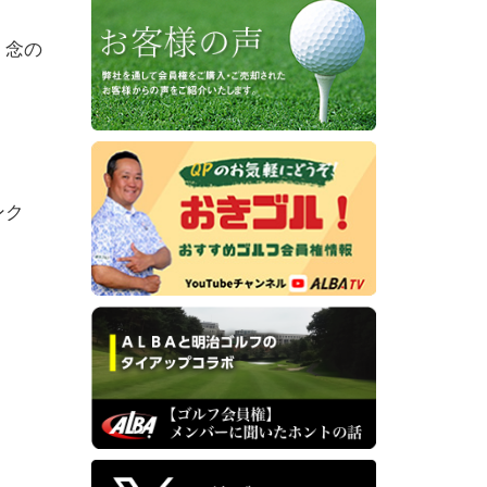
、念の
ンク