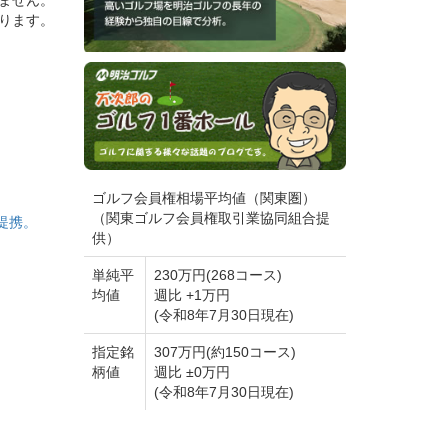
ません。
ります。
ス
リーン
ゴルフ会員権相場平均値（関東圏）
（関東ゴルフ会員権取引業協同組合提
提携。
供）
ペルー
単純平
230万円(268コース)
均値
週比 +1万円
(令和8年7月30日現在)
けま
指定銘
307万円(約150コース)
柄値
週比 ±0万円
えてい
(令和8年7月30日現在)