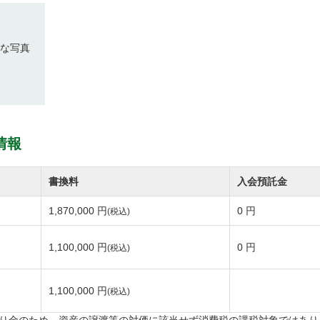
ートで移動ですので女性やシニアの方も快適にお楽しみ頂
な写真
のコースです。
カーや池が戦略性を高めています。
いるためボールの落としどころによってはテクニックが求
情報
0周年記念の事業でリニューアルしました。
書換料
入会預託金
ス空間で寛ぎのひと時をお過ごしください。
1,870,000 円
0 円
(税込)
1,100,000 円
0 円
(税込)
満喫できる全長6,672ヤードの丘陵コースです。
ェイは平坦で広々としているので、のびのびとショットを
1,100,000 円
(税込)