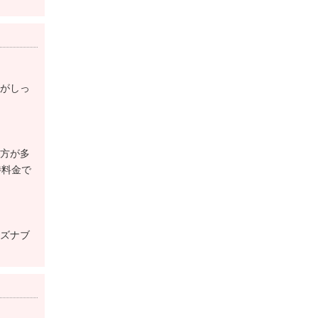
ン」になったこともあるメンバーシップコースです。
ースとアクセス抜群の立地条件で非常に人気があります。
ご希望の方も、この機会にお気軽にお問合せください。
がしっ
良いロッカールームになりました。併せて、男子ロッカー
方が多
ですね。是非お問い合わせください。お待ちしております
待料金で
ドレポートがございますので、ご参考に是非ご覧ください
ズナブ
部と相互利用提携を開始しました。 平塚富士見の会員は年間
待料金で利用可能になります。プレー料金は季節によって