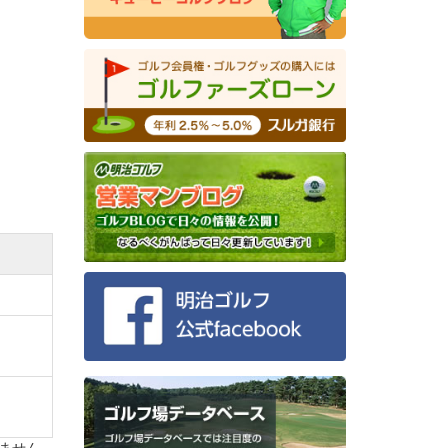
けま
められ
打つこ