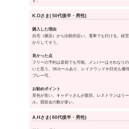
す。
平塚富士見カントリークラブは一時期「億カ
ゴルフ会員権相場は高額ですが、戦略的なコ
K.Oさま( 50代後半・男性)
ホームコースをご検討中の方や詳しい説明を
購入した理由
自宅（横浜）から比較的近い。電車でも行ける。経営
ゴルフ場の方のコメント
かりしてそう。
「女子ゲストロッカー改装にて、使い勝手の
良かった点
修も実施しました」とのことです。
フリーの予約は直前でも可能。メンバーはそれなりの
きれいなロッカーを気持ちよく利用できそう
いと思う。36ホールあり、レイクウッドや日光も優
プレー可。
平塚富士見カントリークラブのゴルフラウン
お勧めポイント
景色が良い。キャディさんが親切。レストランはリー
平成30年6月1日より、日光カンツリー倶楽
ル。競技会の数が多い。
て平日、土曜日に日光カンツリー倶楽部を優
ございます。。
A.Hさま( 60代後半・男性)
。