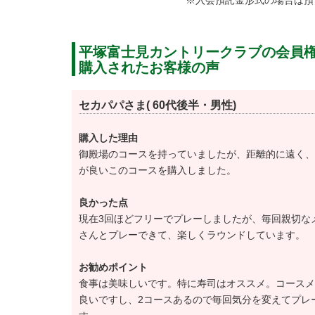
※入会預託金形式の場合は預
1番ホールは相模灘からの豪快なショットと
平塚富士見カントリークラブの会員
2コースとも個性的なコースデザインでプレ
購入されたお客様の声
初心者や上級者までレベルに関係なくお楽し
その他、練習施設は16打席・240yのドラ
セカパパさま( 60代後半・男性)
を完備しています。
購入した理由
御殿場のコースを持っていましたが、距離的に遠く、
平塚富士見カントリークラブのクラブハウス
が良いこのコースを購入しました。
館内の設備は浴室やロッカールーム、歓談に
ムを完備しています。
良かった点
現在3回ほどフリーでプレーしましたが、毎回親切な
またクラブハウスに隣接する和食レストラン
さんとプレーできて、楽しくラウンドしています。
す。
相模湾で獲れた鮮魚を使ったお寿司や旬の食
お勧めポイント
食事は美味しいです。特に寿司はオススメ。コースメ
ます。
良いですし、2コースあるので毎回気分を変えてプレ