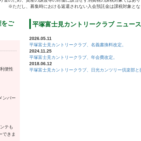
り金のため、資産の譲渡等の対価に該当せず消費税の課税対象ではあり
美しい景色が楽しめるスタートホールです。
※ただし、募集時における返還されない入会預託金は課税対象とな
権をご
平塚富士見カントリークラブ ニュー
ーヤーを飽きさせません。
み頂けるコースとなっております。
2026.05.11
イビングレンジやアプローチ練習場、パッティング用の練習グ
平塚富士見カントリークラブ、名義書換料改定。
2024.11.25
平塚富士見カントリークラブ、年会費改定。
2018.06.12
利便性
平塚富士見カントリークラブ、日光カンツリー倶楽部と
からも富士山を眺めることができます。
最適なカフェ、美味しい食事が楽しめるレストラン、コン
メンバー
「望洋亭」では太平洋の絶景と本格的な和食をお楽しみ頂
材を使った和食、手打ちそばなど豊富なメニューを取り揃
ンテも
ーできま