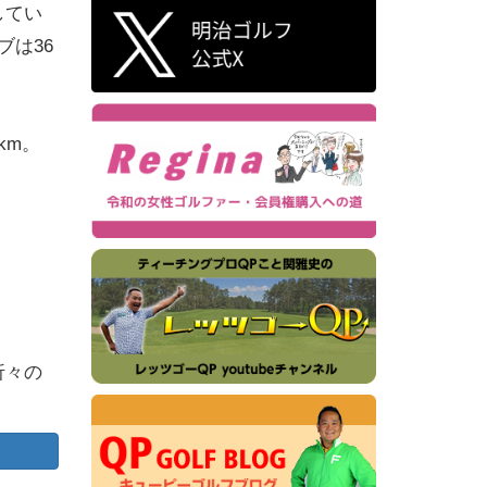
してい
は36
km。
折々の