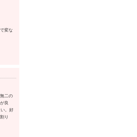
上野 徹郎
で変な
て税込です。
0円
後】70,400円
2,700円
無二の
が良
良い。好
割り
後】2,200,000円（税込）
定後】1,430,000円（税込）