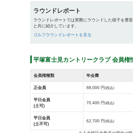
プレースタイルは全組キャディ付き、乗用カ
ラウンドレポート
す。
ラウンドレポートでは実際にラウンドした様子を豊富
と共に紹介しています。
【平塚コース】
ゴルフラウンドレポートを見る
自然地形を巧みに活かした全長6,657ヤード
打ち上げや打ち下ろし、要所に配されたバン
フェアウェイの所々に大小の起伏が施されて
平塚富士見カントリークラブ 会員権
ます。
コース内にある売店「つわもの亭」は開場5
会員権種類
年会費
ゴルフ談議も弾むこと間違いなしのリラック
正会員
88,000 円
(税込)
平日会員
【大磯コース】
70,400 円
(税込)
(土可)
雄大な自然に囲まれながらのゴルフの醍醐味を
平日会員
大磯の高台に位置する大磯コースはフェアウ
62,700 円
(税込)
(土不可)
とができます。