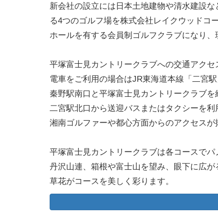
新会社の設立には日本土地建物や清水建設な
る4つのゴルフ場を株式会社レイクウッドコ
ホールを有する会員制ゴルフクラブになり、
平塚富士見カントリークラブへの交通アクセス
電車をご利用の場合はJR東海道本線「二宮
秦野駅南口と平塚富士見カントリークラブを
二宮駅北口から送迎バスまたはタクシーを利
湘南ゴルファーや都心方面からのアクセスが
平塚富士見カントリークラブは各コースでパ
丹沢山連、箱根や富士山を望み、眼下に広が
草花がコースを美しく彩ります。
平塚富士見カントリークラブでは雄大な自然
平塚コースと大磯コースは異なる趣きでプレ