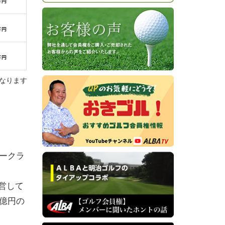
なります
リークラ
営して
億円の