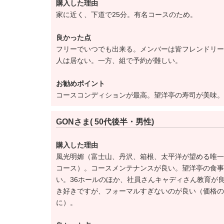
購入した理由
理事長が下記の通り交代しました。
家に近く、下道で25分。有名コースのため。
【旧】理事長 沖本 隆史→【新】理事長 
良かった点
フリーでいつでも出来る。メンバーは皆フレンドリー
年会費を下記のとおり改定します。
人は居ない。一方、組で予約が難しい。
①実施：令和7年度分（令和7年4月1日より）
お勧めポイント
②年会費（会計年度：4月～3月）※価格は全
コースコンディションが最高。望洋亭の寿司が美味。
正会員【改定前】55,000円→【改定後】88,00
平日会員【改定前】44,000円（税込）→【改定
GONさま( 50代後半・男性)
特殊平日会員【改定前】39,600円→【改定後】6
購入した理由
風光明媚（富士山、丹沢、箱根、太平洋が望める唯一
名義書換料を下記のとおり改定します。
コース）。コースメンテナンスが良い。望洋亭の食事
①実施日：2026年10月1日
い。36ホールのほか、社員さんキャディさん教育が
②名義書換料
き好きですが、フォーマルすぎないのが良い（価格の
に）。
正会員【改定前】1,870,000円（税込）→【改定
平日会員【改定前】1,100,000円（税込）→【改