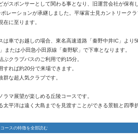
どがスポンサーとして関わる事となり、旧運営会社が保有
ーポレーションが承継しました。平塚富士見カントリークラブ
現在に至ります。
は車でお越しの場合、東名高速道路「秦野中井IC」より5
駅」または小田急小田原線「秦野駅」で下車となります。
結ぶクラブバスのご利用で約15分。
用すれば約20分で来場できます。
抜群な超人気クラブです。
ノラマ展望が楽しめる丘陵コースです。
る太平洋は遠く大島までを見渡すことができる景観と四季
と攻め応えのある36ホールを満喫できます。
コースの特徴を全部読む
イヤーの挑戦心を刺激します。