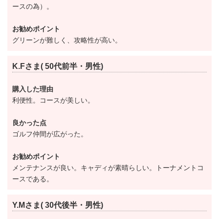
プレースタイルは基本的に全組キャディ付き、乗用カ
ースの為）。
ートでのラウンドとなりますが、ご希望があればセル
お勧めポイント
フプレーも可能です。
グリーンが難しく、攻略性が高い。
その他、練習設備は15打席、250ヤードのドライビン
グレンジをはじめ、アプローチ・バンカーの練習場を
K.Fさま( 50代前半・男性)
完備しています。
購入した理由
プレー前の準備運動やラウンド後の調整にお役立てく
利便性。コースが美しい。
ださい。
良かった点
ゴルフ仲間が広がった。
クラブハウスは石造りの門柱がギリシャの神殿を思わ
せるデザイン。
お勧めポイント
格調高いクラブハウスに一歩足を踏み入れると、広々
メンテナンスが良い。キャディが素晴らしい。トーナメントコ
ースである。
としたエントランスと吹き抜けの天井が開放的な雰囲
気を醸し出しています。
Y.Mさま( 30代後半・男性)
館内にはプレーを楽しまれた後の疲れを癒す浴室には