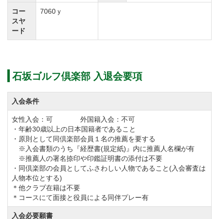
スご利用できます。
コー
7060ｙ
スヤ
ード
石坂ゴルフ倶楽部のゴルフラウンドレポートがござい
ます。より詳しいコース情報も掲載しておりますので
ご参考に是非ご覧ください。
石坂ゴルフ倶楽部 入退会要項
入会条件
女性入会：可 外国籍入会：不可
・年齢30歳以上の日本国籍者であること
・原則として同倶楽部会員１名の推薦を要する
※入会書類のうち『経歴書(規定紙)』内に推薦人名欄が有
※推薦人の署名捺印や印鑑証明書の添付は不要
・同倶楽部の会員としてふさわしい人物であること(入会審査は
人物本位とする)
＊他クラブ在籍は不要
＊コースにて面接と役員による同伴プレー有
入会必要願書