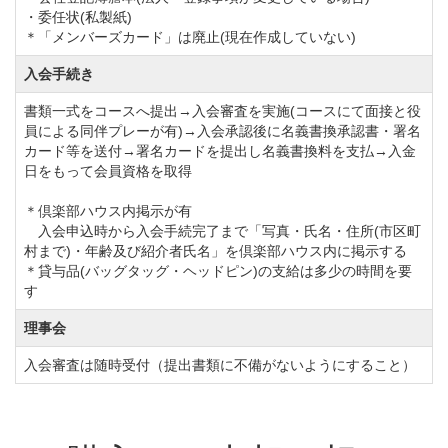
・委任状(私製紙)
＊「メンバーズカード」は廃止(現在作成していない)
入会手続き
書類一式をコースへ提出→入会審査を実施(コースにて面接と役
員による同伴プレーが有)→入会承認後に名義書換承認書・署名
カード等を送付→署名カードを提出し名義書換料を支払→入金
日をもって会員資格を取得
＊倶楽部ハウス内掲示が有
入会申込時から入会手続完了まで「写真・氏名・住所(市区町
村まで)・年齢及び紹介者氏名」を倶楽部ハウス内に掲示する
＊貸与品(バッグタッグ・ヘッドピン)の支給は多少の時間を要
す
理事会
入会審査は随時受付（提出書類に不備がないようにすること）