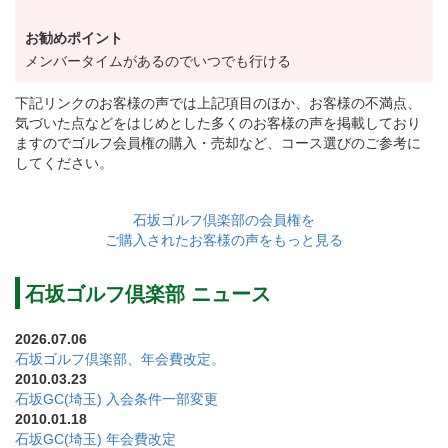
石坂ゴルフ倶楽部はダイナミックなアンジュレーショ
お勧めポイント
ンのグリーンと高い戦略性が魅力のゴルフ場です。
メンバータイムがあるのでいつでも行ける
メンバータイムの空き状況はホームページ上ですぐに
確認ができますので、いつでも気兼ねなくプレーを楽
下記リンクのお客様の声では上記項目のほか、お客様の不満点、
気づいた点などをはじめとした多くのお客様の声を掲載しており
むことが出来ます。
ますのでゴルフ会員権の購入・売却など、コース選びのご参考に
また、競技会も盛んに行われているのでアスリート志
してください。
向のゴルファー様が集うアクティブ雰囲気が漂ってい
石坂ゴルフ倶楽部の会員権を
ます。
ご購入されたお客様の声をもっと見る
メンバー同士の交流を通じて得られる心の「豊か
さ」、「快適」さを追及したクラブハウスで「ゆと
石坂ゴルフ倶楽部 ニュース
り」のあるメンバーライフ満喫してみませんか？
2026.07.06
是非この機会にご検討ください。
石坂ゴルフ倶楽部、年会費改定。
2010.03.23
石坂GC(埼玉) 入会条件一部変更
年会費を下記のとおり改定します。
2010.01.18
①実施：令和9年度分（令和8年11月請求分）より
石坂GC(埼玉) 年会費改定