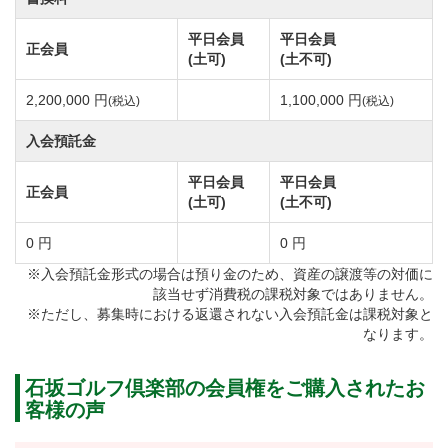
長7,060ヤードの丘陵コースです。
総面積117万平米の広々とした丘陵地に広がる戦略性の
平日会員
平日会員
正会員
(土可)
(土不可)
高い18ホール。コースレートは73.2。
コース設計は海津康志氏。自然との調和を追求した芸
2,200,000 円
1,100,000 円
(税込)
(税込)
術性のあるコース造りをコンセプトとした美しいコー
入会預託金
スレイアウト。
平日会員
平日会員
美しさと戦略性を兼ね備えたアンジュレーションが効
正会員
(土可)
(土不可)
いたベント芝のグリーンがドラマチックなゲームを演
0 円
0 円
出しています。
また各ホールのティーグラウンドから眺める景観はそ
※入会預託金形式の場合は預り金のため、資産の譲渡等の対価に
該当せず消費税の課税対象ではありません。
れぞれのティごとにで異なるため、景色の違いも併せ
※ただし、募集時における返還されない入会預託金は課税対象と
てお楽しみください。
なります。
難易度の高い本格的なチャンピオンコースでプレイさ
石坂ゴルフ倶楽部の会員権をご購入されたお
れたい方にチャレンジ頂きたいコースです。
客様の声