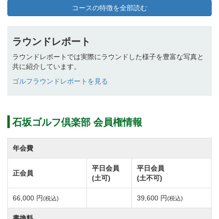
ースをご用意しています。
コースの特徴を全部読む
電車をご利用の場合、東武東上線「高坂駅」で下車
ラウンドレポート
し、クラブバスまたはタクシーで約15分。
ラウンドレポートでは実際にラウンドした様子を豊富な写真と
高坂駅西口と石坂ゴルフ倶楽部を結ぶクラブバスは30
共に紹介しています。
分毎に運行しています。
ゴルフラウンドレポートを見る
また、その他の移動手段として、川越観光バス「鳩山
ニュータウン行き」又は「にっさい花みずき行き」を
ご利用頂き、
石坂ゴルフ倶楽部 会員権情報
「大東文化大学」バス停留所で下車。バス停から徒歩5
分程で石坂ゴルフ倶楽部に到着します。
年会費
地元のお住まいゴルファーをはじめ、関東近郊にお住
平日会員
平日会員
正会員
まいの方が気軽にお越し頂けるゴルフ場です。
(土可)
(土不可)
66,000 円
39,600 円
(税込)
(税込)
岩殿丘陵の豊かな自然とフラットな地形を活かした全
書換料