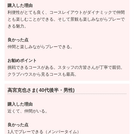
ジェットバス、汗を流してスカッと爽快な気分になれ
購入した理由
るサウナを完備。
利便性がとても良く、コースレイアウトがダイナミックで仲間
とも楽しむことができる。そして景観も楽しみながらプレーで
レストランでは季節ごとに旬が味わえるメニューの他
きる魅力。
に、月に数回バイキング形式のお食事が楽しめる「マ
ンデーバイキング」を開催しています。
良かった点
仲間と楽しみながらプレーできる。
バイキングデーでは、シェフがその場で調理した出来
たての料理を存分にに味わう事ができます。
お勧めポイント
メインディッシュからデザートまで品数豊富にご用意
挑戦できるコースがある。スタッフの方皆さんが丁寧で親切。
クラブハウスから見るコースも最高。
しているので、メンバー様に人気の企画です。
大切なお客様とのお寛ぎ頂くスペースとして、VIP用の
高宮克也さま( 40代後半・男性)
コンペルームもご用意しています。
VIP用のコンペルームは洋室、和室の2タイプがあり、
購入した理由
それぞれに専用のバスルームとトイレが付いていま
近くて、仲間がいる。
す。
良かった点
1人でプレーできる（メンバータイム）