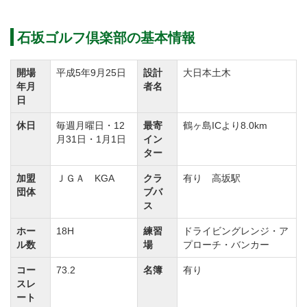
②年会費（会計年度：1月～12月）
正会員【改定前】66,000円（税込）→【改定後】
石坂ゴルフ倶楽部の基本情報
99,000円（税込）平日会員【改定前】39,600円（税
込）→【改定後】59,400円（税込）
開場
平成5年9月25日
設計
大日本土木
年月
者名
日
◆周辺ゴルフ場
休日
毎週月曜日・12
最寄
鶴ヶ島ICより8.0km
「高坂カントリークラブ」
「鳩山カントリークラブ」
月31日・1月1日
イン
ター
「武蔵松山カントリークラブ」
「嵐山カントリークラ
ブ」
「日本カントリークラブ」
加盟
ＪＧＡ KGA
クラ
有り 高坂駅
団体
ブバ
ス
◆交通機関
ホー
18H
練習
ドライビングレンジ・ア
・自動車をご利用の場合
ル数
場
プローチ・バンカー
関越自動車道「鶴ヶ島ＩＣ」より約８km。
コー
73.2
名簿
有り
・電車利用をご利用の場合
スレ
東武東上線「高坂駅」下車。高坂駅西口よりクラブバ
ート