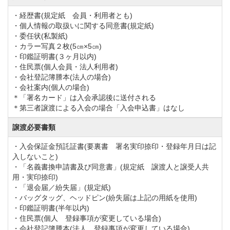
・経歴書(規定紙 会員・利用者とも)
・個人情報の取扱いに関する同意書(規定紙)
・委任状(私製紙)
・カラー写真２枚(5㎝×5㎝)
・印鑑証明書(３ヶ月以内)
・住民票(個人会員・法人利用者)
・会社登記簿謄本(法人の場合)
・会社案内(個人の場合)
＊「署名カード」は入会承認後に送付される
＊第三者譲渡による入会の場合「入会申込書」はなし
譲渡必要書類
・入会保証金預託証書(要裏書 署名実印捺印・登録年月日は記
入しないこと)
・「名義書換申請書及び同意書」(規定紙 譲渡人と譲受人共
用・実印捺印)
・「退会届／紛失届」(規定紙)
・バッグタッグ、ヘッドピン(紛失届は上記の用紙を使用)
・印鑑証明書(半年以内)
・住民票(個人 登録事項が変更している場合)
・会社登記簿謄本(法人 登録事項が変更している場合)