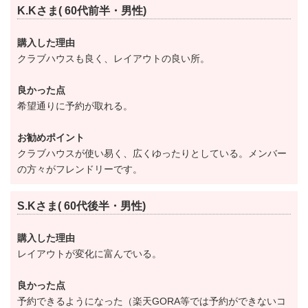
OUTコースはフラットながらもグリーン周りを取り囲
K.Kさま( 60代前半・男性)
むバンカーや池越えなど変化に富んでいます。
購入した理由
INコースはアベレージプレイヤーの挑戦意欲を掻き立
クラブハウスも良く、レイアウトの良い所。
てられるダイナミックなコースデザイン。
名物ホールの16番は美しい浮島グリーンが美しいショ
良かった点
希望通りに予約が取れる。
ートホール。
池越えが必須となるため、「池ポチャ」を避けるため
お勧めポイント
にはセカンドショットは慎重に検討しながら攻略した
クラブハウスが使い易く、広くゆったりとしている。メンバー
いところ。
の方々がフレンドリーです。
正確なショット、グリーンに寄せる技術が求められま
S.Kさま( 60代後半・男性)
す。
また、スタートするピンの位置によって全く攻め方が
購入した理由
変わるので何回ラウンドしても新しい発見と楽しみが
レイアウトが変化に富んでいる。
あるので飽きません。
良かった点
予約できるようになった（楽天GORA等では予約ができないコ