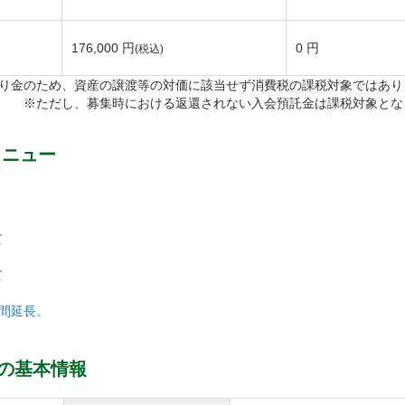
Tコースは池越えのホールが目立つ9ホールです。
しのホールもあり、テクニックを要求されます。
176,000 円
0 円
(税込)
比べると距離のある9ホールです。
り金のため、資産の譲渡等の対価に該当せず消費税の課税対象ではあり
カーとOBが待ち受けているコースレイアウトで、油断は禁
※ただし、募集時における返還されない入会預託金は課税対象とな
「スタンレーレディス」や「エス・シー・レディス」などの女
 ニュー
様を中心に好評なコースになっております。
て
レースタイルは乗用カート使用のセルフプレーとなります。
て
でのご利用もいただけます。
ディションにもよりますがフェアウェイを乗用カートで走
期間延長。
です。
も咲くので、景色を楽しんでいただきながらプレーしていた
玉の基本情報