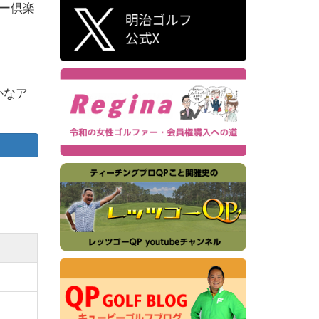
ー倶楽
かなア
心者か
た。
飽きが
だいて