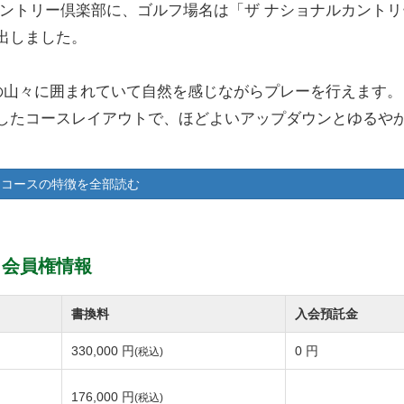
カントリー倶楽部に、ゴルフ場名は「ザ ナショナルカントリ
出しました。
父の山々に囲まれていて自然を感じながらプレーを行えます。
したコースレイアウトで、ほどよいアップダウンとゆるや
アウェイ、全体的に見通しの良いコースのため、ゴルフ初
コースの特徴を全部読む
頂けます。
ルフ場を手掛けている大林組によって設計、施工が行われまし
ティによって戦略が変わってくるので、何度プレーしても
 会員権情報
メイングリーンはベントグリーンです。
書換料
入会預託金
ースメンテナンスが行き届いているとメンバー様に定評をいた
330,000 円
0 円
(税込)
176,000 円
(税込)