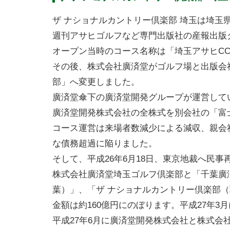
ザ ナショナルカントリー倶楽部 埼玉は埼
週刊アサヒゴルフなど専門出版社の産報出版
オープン当時のコース名称は「埼玉アサヒCC
その後、株式会社廣済堂がゴルフ場と出版会
部」へ変更しました。
廣済堂傘下の廣済堂開発グループが運営して
廣済堂開発株式会社の全株式を別会社の「富
コース運営は来場者数減少による減収、親会
な債務超過に陥りました。
そして、平成26年6月18日、東京地裁へ民
株式会社廣済堂埼玉ゴルフ倶楽部と「千葉廣
葉）」、「ザ ナショナルカントリー倶楽部（
金額は約160億円にのぼります。平成27年
平成27年6月に廣済堂開発株式会社と株式