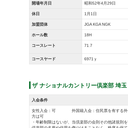
開場年月日
昭和52年4月29日
ドライバー利用可能な練習場は90ヤードの1
さい。
休日
1月1日
加盟団体
JGA KGA NGK
ザ ナショナルカントリー倶楽部 埼玉のク
ホール数
18H
クラブハウス2階にあるレストランでは破風山
コースレート
71.7
コースを眺めながらお食事を楽しんでいただ
レストランのメニューは豊富で北海道産の高
コースヤード
6971ｙ
いる「天丼」などご用意させていただいてお
その他の施設としては浴場と広いコンペルー
おります。
ザ ナショナルカントリー倶楽部 埼玉
またザ ナショナルカントリー倶楽部 埼玉
り、料理は500円のコースからご用意ござい
入会条件
どなた様でも気軽にお楽しみいただけます。
女性入会：可 外国籍入会：住民票を有する外
方は可
・年齢制限はないが、当倶楽部の会則その他諸規則を
ザ ナショナルカントリー倶楽部 埼玉は都
倶楽部の名誉や信用を傷つけることなく、秩序を保て