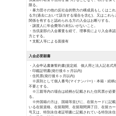
す。
限る。
・暴力団その他の反社会的勢力の構成員もしくはこれ
競技会も盛んに行われており、有意義なクラ
る方(過去において該当する場合を含む)、又はこれら
24時間WEBからゴルフ場へ予約をしていた
関係を有すると認められる方の入会はお断りする。
・譲渡人に年会費等の未払いがないこと。
ムーズです。
・当倶楽部の入会審査を経て、理事長により入会承認
平成10年11月から配偶者、子供の名義変更
方とする。
＊支配人等による面接有
りました。是非この機会にご検討ください。
入会必要願書
会員権の名義書換を再開しました。
・入会申込書兼誓約書(規定紙 個人用と法人記名式用
期間 2019年4月1日から2020年3月31日受付
・印鑑証明書(発行後６ヶ月以内)
名義書換受付期間を2021年3月31日迄延長し
・住民票(発行後６ヶ月以内)
※原則として個人番号(マイナンバー)・本籍・続柄
不要とする。
2020年4月1日より、名義書換料が改定され
※三親等内の場合は続柄が記載された住民票が必要
る。
【改定前】正会員 150,000円（税別） → 
※外国籍の方は、国籍等並びに、在留カードに記載
【改定前】特別平日会員 100,000円（税別
いる在留資格、在留期間、在留期間満了日、在留カー
号又は、特別永住者証明書に記載されている特別永住
【改定前】週日会員 100,000円（税別） →