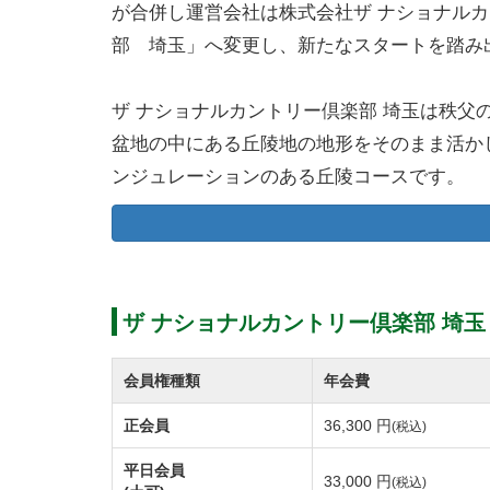
が合併し運営会社は株式会社ザ ナショナル
部 埼玉」へ変更し、新たなスタートを踏み
ザ ナショナルカントリー倶楽部 埼玉は秩
盆地の中にある丘陵地の地形をそのまま活か
ンジュレーションのある丘陵コースです。
埼玉の四季折々の美しい花道の中広がるフェ
らエンジョイプレイヤーまで充分にお楽しみ
全長6971ヤードの18ホールは、多くのゴ
各ホールに設置されたティグラウンドは使う
ザ ナショナルカントリー倶楽部 埼玉
こないコースです。
グリーンは高麗とベントの2グリーン制で、
会員権種類
年会費
ザ ナショナルカントリー倶楽部 埼玉はコ
正会員
36,300 円
(税込)
おります。
平日会員
33,000 円
(税込)