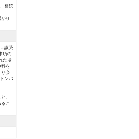
本、相続
繋がり
常にス
境にな
)→譲受
事項の
れた場
換料を
より会
ストンバ
こと。
ねるこ