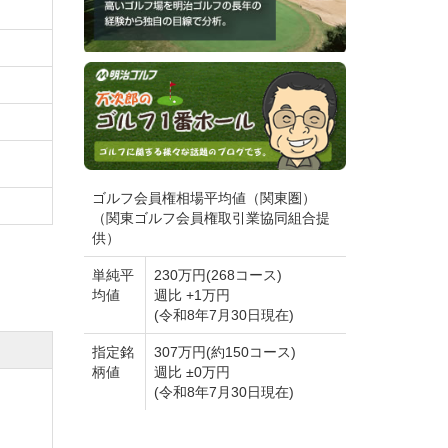
用くだ
。
美しい
乗って
ゴルフ会員権相場平均値（関東圏）
（関東ゴルフ会員権取引業協同組合提
供）
だいて
単純平
230万円(268コース)
均値
週比 +1万円
てお
(令和8年7月30日現在)
指定銘
307万円(約150コース)
柄値
週比 ±0万円
(令和8年7月30日現在)
場で