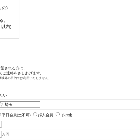
） → 【改定後】70,000円（税別）
もの)
する。
。
以内)
受付分に限る（1年間）
1年間延長。
。
受付分に限る（1年間）
1年間延長。