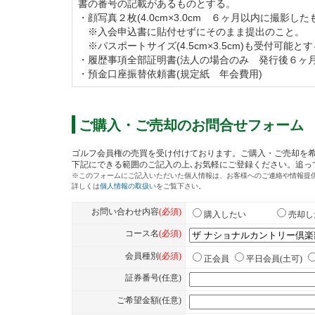
書の番号の記載があるものとする。
【改定前】相続・三親等内 50,000円（税別
・顔写真２枚(4.0cm×3.0cm ６ヶ月以内に撮影した
※入会申込書に貼付せずにそのまま提出のこと。
※パスポートサイズ(4.5cm×3.5cm)も受付可能と
名義書換受付期間を下記のとおり延長します
・履歴事項全部証明書(法人の場合のみ 発行後６ヶ月
・預金口座振替依頼書(規定紙 年会費用)
①名義書換受付期間
令和5年4月1日受付分から令和6年3月31日
※令和5年3月31日までとしていた受付期間を
ご購入・ご売却のお問合せフォーム
②受付期間中の名義書換料
正会員 275,000円（税込）
特別平日会員 176,000円（税込）
平日会員 176,000円（税込）
名義書換受付期間を下記のとおり延長します
①名義書換受付期間
令和6年4月1日受付分から令和7年3月31日
※令和6年3月31日までとしていた受付期間を