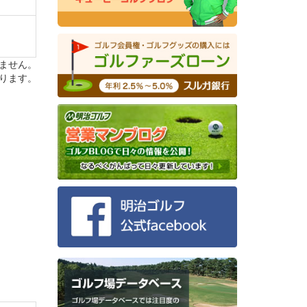
ません。
物で
ります。
子プロ
行する
だけま