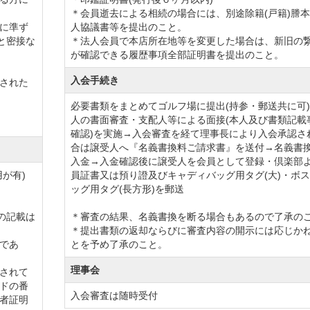
＊会員逝去による相続の場合には、別途除籍(戸籍)謄
に準ず
人協議書等を提出のこと。
ブライフを送っていただくことが可能です。
と密接な
＊法人会員で本店所在地等を変更した場合は、新旧の
だけるので、お好きな時にご予約の手続きが出来るので、非
が確認できる履歴事項全部証明書を提出のこと。
入会手続き
された
料が半額になり、さらに多くの方にご利用していただける環
必要書類をまとめてゴルフ場に提出(持参・郵送共に可
人の書面審査・支配人等による面接(本人及び書類記載
確認)を実施→入会審査を経て理事長により入会承認さ
合は譲受人へ『名義書換料ご請求書』を送付→名義書
入金→入金確認後に譲受人を会員として登録・倶楽部
が有)
員証書又は預り證及びキャディバッグ用タグ(大)・ボ
分。
ッグ用タグ(長方形)を郵送
ます。
の記載は
＊審査の結果、名義書換を断る場合もあるので了承の
＊提出書類の返却ならびに審査内容の開示には応じか
ます。
であ
とを予め了承のこと。
【改定後】200,000円（税別）
理事会
されて
） → 【改定後】130,000円（税別）
ドの番
入会審査は随時受付
者証明
 【改定後】130,000円（税別）