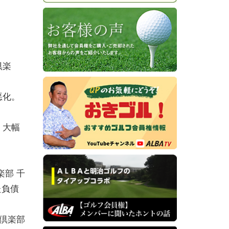
倶楽
悪化。
、大幅
部 千
た負債
倶楽部