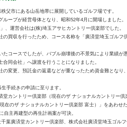
玉県秩父市にある山岳地帯に展開しているゴルフ場です。
グループが経営母体となり、昭和52年4月に開場しました。
」、運営会社は(株)埼玉アサヒカントリー倶楽部でした。
社の買収を行ったため、コース名称を「廣済堂埼玉ゴルフ
いたコースでしたが、バブル崩壊後の不景気により業績が
士合同会社」へ譲渡を行うことになりました。
社の変更、預託金の返還などが重なったため資金難となり
事再生手続きの申請に至ります。
済堂カントリー倶楽部（現在のザ ナショナルカントリー倶楽
現在のザ ナショナルカントリー倶楽部 富士）」をあわせ
3月に自主再建型の再生計画案が可決。
会社千葉廣済堂カントリー倶楽部、株式会社廣済堂埼玉ゴルフ