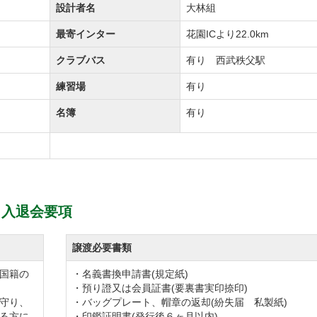
設計者名
大林組
3打席です。プレー前のウォーミングアップとして是非ご活
最寄インター
花園ICより22.0km
クラブバス
有り 西武秩父駅
ラブハウスは落ち着きのある佇まいで、赤い屋根が特徴的です
練習場
有り
と蓑山に囲まれたザ ナショナルカントリー倶楽部 埼玉の
名簿
有り
けます。
級蕎麦使用した「鴨せいろ」をはじめ、大きなエビが２つ
ります。
ムがありメンバー様を始め多くのお客様にご利用していた
 入退会要項
のコンペルームではパーティメニューもご用意させていただい
ます。
譲渡必要書類
国籍の
・名義書換申請書(規定紙)
・預り證又は会員証書(要裏書実印捺印)
守り、
・バッグプレート、帽章の返却(紛失届 私製紙)
会の喧騒を忘れて無心でプレーに打ち込んでいただけるゴルフ
る方に
・印鑑証明書(発行後６ヶ月以内)