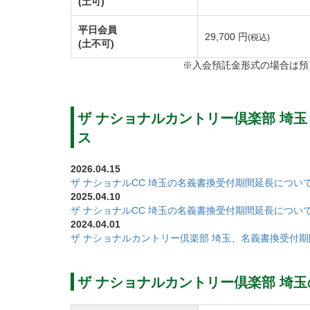
(土可)
ザ ナショナルカントリー倶楽部 埼玉のOU
比較的なだらかなホールが多い中、打ち下ろ
平日会員
29,700 円
(税込)
(土不可)
INコースはバンカーが多く、OUTコースと
※入会預託金形式の場合は預
2オンのチャンスも期待できるが大きなバン
す。
ザ ナショナルカントリー倶楽部 埼玉では
ザ ナショナルカントリー倶楽部 埼玉
トーナメントの開催実績があります。
ス
随所に歴史を感じるコースでレディスのお客
2026.04.15
ザ ナショナルCC 埼玉の名義書換受付期間延長につい
ザ ナショナルカントリー倶楽部 埼玉のプ
2025.04.10
ザ ナショナルCC 埼玉の名義書換受付期間延長につい
2人乗りの乗用カートで平日の2サムプレー
2024.04.01
コースにカートが乗り入れ可能なので、コン
ザ ナショナルカントリー倶楽部 埼玉、名義書換受付
ことができ、爽快にラウンドすることが可能
また3月の終わりごろにコース内に美しい桜
ザ ナショナルカントリー倶楽部 埼
す。