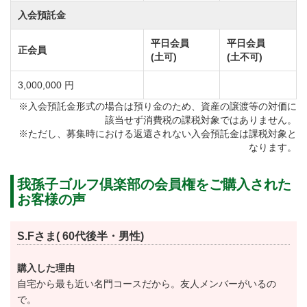
入会預託金
氏とカイ・ゴールビー氏によるコース改修で1グリーン
化。
平日会員
平日会員
正会員
(土可)
(土不可)
この改修はアメリカのゴルフマガジン社が選ぶ「国際
最優秀改修コース」に我孫子ゴルフ倶楽部が選ばれ世
3,000,000 円
界からも注目を集めるコースとなりました。
※入会預託金形式の場合は預り金のため、資産の譲渡等の対価に
該当せず消費税の課税対象ではありません。
INコースの13番ショートホールは染井吉野や陽光桜な
※ただし、募集時における返還されない入会預託金は課税対象と
ど中には樹齢の高い桜の木が配され「桜の名所」とし
なります。
ても有名です。
我孫子ゴルフ倶楽部の会員権をご購入された
フェアウェイ沿いに咲き乱れる桜と立派な松が織りな
お客様の声
すコントラスト…花弁が舞うホールでのプレイはいつ
までも心に残る美しさ。
S.Fさま( 60代後半・男性)
桜の時期には13番～16番の一部ホールを一般公開して
いるなど、地域とのつながりも大切にしています。
購入した理由
自宅から最も近い名門コースだから。友人メンバーがいるの
で。