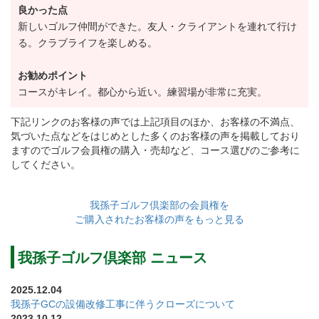
ことを要するものとする。
良かった点
・正会員が行うことのできる入会申込の推薦者は、正
新しいゴルフ仲間ができた。友人・クライアントを連れて行け
る。クラブライフを楽しめる。
会員1名につき年間2名までとする。
・正会員、週間会員、家族会員など倶楽部が新規募集
お勧めポイント
する場合は、前項とは別に当該募集1回につき2名まで
コースがキレイ。都心から近い。練習場が非常に充実。
推薦できるものとする。
下記リンクのお客様の声では上記項目のほか、お客様の不満点、
【変更後】
気づいた点などをはじめとした多くのお客様の声を掲載しており
ますのでゴルフ会員権の購入・売却など、コース選びのご参考に
入会申込を行う者は、正会員2名の推薦を得て入会申込
してください。
を行わなければならない。
・推薦者は、原則として倶楽部在籍3年以上の正会員と
我孫子ゴルフ倶楽部の会員権を
する。但し、推薦者2名のうち少なくとも1名は、年間
ご購入されたお客様の声をもっと見る
来場日数が5日以上であることを要するものとする。
我孫子ゴルフ倶楽部 ニュース
・正会員が行うことのできる入会申込の推薦者は、正
会員1名につき年間2名までとする。
2025.12.04
・正会員、週間会員、家族会員など倶楽部が新規募集
我孫子GCの設備改修工事に伴うクローズについて
2023.10.12