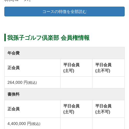
グリーンサイドに配されたバンカーや小さめの砲台グ
コースの特徴を全部読む
リーンなど戦略性の高さは関東屈指の全18ホール。
ホール攻略にはバンカーの克服が必要不可欠です。
配されているバンカーはアゴの高さ・深さもさること
我孫子ゴルフ倶楽部 会員権情報
ながら種類、数も多く、”バンカーの我孫子”とも呼ば
れています。
年会費
多くのゴルファーが”バンカーの我孫子”で技術を鍛
平日会員
平日会員
正会員
え、レベルの高いプレイヤーに育っていきました。
(土可)
(土不可)
世界の青木功プロ、林由郎プロがクラブを握るきっか
264,000 円
(税込)
けにもなったコースでもあります。
書換料
理想的なゴルフコースは1グリーンであるという考えの
平日会員
平日会員
正会員
もと、2012年より10か月のクローズ期間を経てリニュ
(土可)
(土不可)
ーアルオープンしました。
4,400,000 円
(税込)
アメリカを代表する著名な設計家ブライアン・シルバ