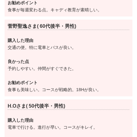
お勧めポイント
平成２７年度分より年会費が改定されました。
食事が毎週変わる点。キャディ教育が素晴しい。
菅野聖逸さま( 60代後半・男性)
平成２７年９月入会審査分より、株式の取得時期が変
更となります。（入会審査承認後、６ヶ月以内に株式
購入した理由
を取得します）
交通の便。特に電車とバスが良い。
良かった点
入会条件の一部を下記のとおり変更しました。
予約しやすい。仲間がすぐできた。
①実施 令和4年5月1日より
お勧めポイント
②入会条件の変更点（推薦者に資格要件を緩和）
食事も美味しい。コースが戦略的。18Hが良い。
【変更前】
入会申込を行う者は、正会員2名の推薦を得て入会申込
H.Oさま( 50代後半・男性)
を行わなければならない。 ・推薦者は、原則として倶
楽部在籍5年以上の正会員とする。但し、推薦者2名の
購入した理由
電車で行ける。進行が早い。コースがキレイ。
うち少なくとも1名は、年間来場日数が12日以上である