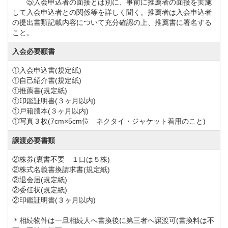
⑤入会申込者の面接とは別に、事前に推薦者の面接を実施
して入会申込者との関係等を詳しく聞く。推薦者は入会申込者
の提出書類記載内容について充分確認の上、推薦書に署名する
こと。
入会必要願書
①入会申込書(規定紙)
①自己紹介書(規定紙)
①推薦書(規定紙)
①印鑑証明書(３ヶ月以内)
①戸籍謄本(３ヶ月以内)
①写真３枚(7cm×5cm位 ネクタイ・ジャケット着用のこと)
譲渡必要書類
②株券(裏書不要 １口は５株)
②株式名義書換請求書(規定紙)
②退会届(規定紙)
②委任状(規定紙)
②印鑑証明書(３ヶ月以内)
＊相続物件は一旦相続人へ書換後に第三者へ譲渡可(書換料は不