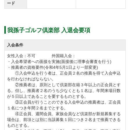
正会員【改定前】198,000円（税込）→【改定後】
ード
264,000円（税込）
週間会員【改定前】148,500円（税込）→【改定後】
198,000円（税込）※名義書換不可
我孫子ゴルフ倶楽部 入退会要項
入会条件
◆周辺ゴルフ場
「
藤ヶ谷カントリークラブ
」「
東我孫子カントリーク
女性入会：不可 外国籍入会：
・入会希望者への面接を実施(面接後に理事会審査を行う)
ラブ
」
・推薦者の資格要件(令和4年5月1日より一部変更)
①入会申込を行う者は、正会員２名の推薦を得て入会申込
を行わなければならない。
◆交通機関
②推薦者は、原則として倶楽部在籍３年以上の正会員とす
常磐自動車道「柏IC」より13.5km
る。但し、推薦者２名のうち少なくとも１名は、年間来場日数
が５日以上であることを要するものとする。
JR常磐線「天王台駅」下車。南口よりクラブバスの運
③正会員が行うことのできる入会申込の推薦者は、正会員
行あり。
１名につき年間２名までとする。
④正会員、週間会員、家族会員など倶楽部が新規募集する
JR成田線「東我孫子駅」よりタクシーご利用。
場合は、前項とは別に当該募集１回につき２名まで推薦できる
ものとする。