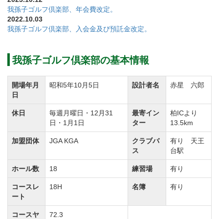
する場合は、前項とは別に当該募集1回につき2名まで
我孫子ゴルフ倶楽部、年会費改定。
推薦できるものとする。
2022.10.03
我孫子ゴルフ倶楽部、入会金及び預託金改定。
入会金及び預託金を下記のとおり改定します。
我孫子ゴルフ倶楽部の基本情報
①実施 令和4年12月1日以降に入会申込書が到着する
入会希望者に対して適用
開場年月
昭和5年10月5日
設計者名
赤星 六郎
②入会金及び預託金
日
【改定前】正会員：入会金3,300,000円（税込）＋預託
休日
毎週月曜日・12月31
最寄イン
柏ICより
金1,000,000円
日・1月1日
ター
13.5km
【改定後】正会員：入会金4,400,000円（税込）＋預託
加盟団体
JGA KGA
クラブバ
有り 天王
金3,000,000円
ス
台駅
ホール数
18
練習場
有り
年会費を下記のとおり改定します。
コースレ
18H
名簿
有り
①実施：令和6年1月（令和6年度分）より
ート
②年会費（会計年度：1月～12月）
コースヤ
72.3