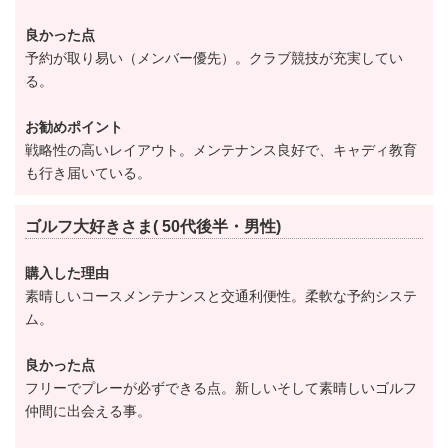
練習場は広々しており、アプローチ、バンカーの練習
も可能です。
良かった点
予約が取り易い（メンバー優先）。クラブ競技が充実してい
隅々まで整備されたコースは常に「最高の状態」。行
る。
き届いたメンテナンスはプレイヤーから高い評価を得
ています。
お勧めポイント
レストランでは「ニンニクスープ」や「うな重」など
戦略性の高いレイアウト。メンテナンス良好で、キャディ教育
も行き届いている。
プレイヤーのスタミナが養えるよう配慮されていま
す。
ゴルフ大好きさま( 50代後半・男性)
戦前の開場で社団法人組織。国内屈指の名門コースが
購入した理由
素晴しいコースメンテナンスと交通利便性。柔軟な予約システ
今ならこの金額でご提供できます。
ム。
過去に億カンコースと言われたゴルフ場と比較して
も、割安感がご理解頂けると思います。
良かった点
フリーでプレーが必ずできる点。新しいそして素晴しいゴルフ
「ゴルファーなら1度はプレイしてみたい」我孫子ゴル
仲間に出会える事。
フクラブ。この機会にぜひご検討ください。