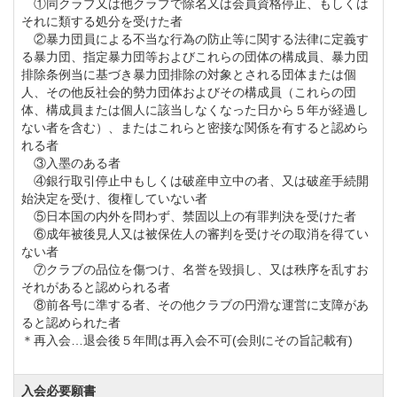
①同クラブ又は他クラブで除名又は会員資格停止、もしくは
名義変更料を改定します。
それに類する処分を受けた者
①実施 令和4年9月1日から
②暴力団員による不当な行為の防止等に関する法律に定義す
る暴力団、指定暴力団等およびこれらの団体の構成員、暴力団
②名義変更料
排除条例当に基づき暴力団排除の対象とされる団体または個
正会員【改定前】275,000円→【改定後】385,000円
人、その他反社会的勢力団体およびその構成員（これらの団
体、構成員または個人に該当しなくなった日から５年が経過し
平日会員【改定前】110,000円→【改定後】220,000円
ない者を含む）、またはこれらと密接な関係を有すると認めら
れる者
③入墨のある者
年会費を下記の通り改定します。
④銀行取引停止中もしくは破産申立中の者、又は破産手続開
実施：令和6年1月より
始決定を受け、復権していない者
⑤日本国の内外を問わず、禁固以上の有罪判決を受けた者
年会費
⑥成年被後見人又は被保佐人の審判を受けその取消を得てい
正会員【改定前】44,000円（税込）→【改定後】
ない者
⑦クラブの品位を傷つけ、名誉を毀損し、又は秩序を乱すお
51,700円（税込）
それがあると認められる者
平日会員【改定前】22,000円（税込）→【改定後】
⑧前各号に準する者、その他クラブの円滑な運営に支障があ
ると認められた者
25,850円（税込）
＊再入会…退会後５年間は再入会不可(会則にその旨記載有)
年会費を下記のとおり改定します。
入会必要願書