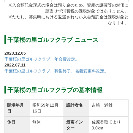
商品が豊富なショップ、スナックハウスでは軽食もと
※入会預託金形式の場合は預り金のため、資産の譲渡等の対価に
該当せず消費税の課税対象ではありません。
れてリラックスできます。
※ただし、募集時における返還されない入会預託金は課税対象と
千葉桜の里ゴルフクラブでは乗用セルフ昼食付きをは
なります。
じめ、お得なプランを各種ご用意しています。
ホームコースをお探しの方、腕自慢のシングルプレイ
千葉桜の里ゴルフクラブ ニュース
ヤーにもご満足いただけるコースです。
2023.12.05
この機会に是非、ご検討ください。
千葉桜の里ゴルフクラブ、年会費改定。
2022.07.11
千葉桜の里ゴルフクラブ、募集終了、名義変更料改定。
アコーディア・ゴルフでは、以下キャンペーンを実施
しています。
千葉桜の里ゴルフクラブの基本情報
１）トランスファー制度
【対象】 同社系列ゴルフ場の「個人会員」及び「法
開場年月
昭和59年12月
設計者名
吉崎 満雄
人会員記名者」
日
16日
【内容】 同社系列ゴルフ場会員権を個人で市場にて
休日
無休
最寄イン
佐原香取ICより
新規購入の場合、名義書換料が一律50％割引
ター
9.0km