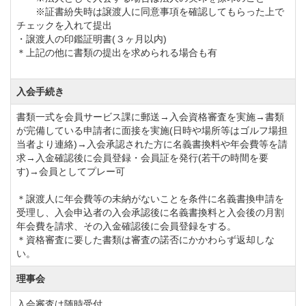
※証書紛失時は譲渡人に同意事項を確認してもらった上で
約20分。
チェックを入れて提出
東京駅から高速バスをご利用の場合、「犬吠崎 旭ルー
・譲渡人の印鑑証明書(３ヶ月以内)
＊上記の他に書類の提出を求められる場合も有
ト」で「栗源」下車。
※バス停までお迎えにあがりますので、高速バスご利
入会手続き
用の際は事前にお申し出ください。
書類一式を会員サービス課に郵送→入会資格審査を実施→書類
が完備している申請者に面接を実施(日時や場所等はゴルフ場担
当者より連絡)→入会承認された方に名義書換料や年会費等を請
求→入金確認後に会員登録・会員証を発行(若干の時間を要
す)→会員としてプレー可
＊譲渡人に年会費等の未納がないことを条件に名義書換申請を
受理し、入会申込者の入会承認後に名義書換料と入会後の月割
年会費を請求、その入金確認後に会員登録をする。
＊資格審査に要した書類は審査の諾否にかかわらず返却しな
い。
理事会
入会審査は随時受付