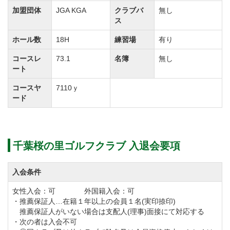
加盟団体
JGA KGA
クラブバ
無し
ス
２）親族入会 割引サービス
【対象】 同社系列ゴルフ場「個人会員」の親族（三
ホール数
18H
練習場
有り
親等以内）
コースレ
73.1
名簿
無し
【内容】 同社系列ゴルフ場会員権を個人で市場にて
ート
新規購入の場合、名義書換料が一律50％割引
コースヤ
7110ｙ
ード
◆詳細はアコーディア・ゴルフ会員課へお問い合わせ
下さい。
千葉桜の里ゴルフクラブ 入退会要項
令和5年1月1日から下記の特典受付を終了します。
入会条件
グランドステータス制度
366,300円で募集しておりますが、令和4年8月31日で受
女性入会：可 外国籍入会：可
・推薦保証人…在籍１年以上の会員１名(実印捺印)
付を終了します。
推薦保証人がいない場合は支配人(理事)面接にて対応する
・次の者は入会不可