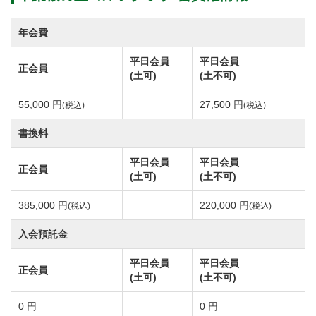
グリーンはベントのワングリーン。コース設計は吉崎
満雄氏。
年会費
複雑なアンジュレーション、距離もたっぷりある戦略
平日会員
平日会員
正会員
性に富んだ18ホールです。
(土可)
(土不可)
巧妙な配置のバンカーや戦略性の高い大きな池がボー
55,000 円
27,500 円
(税込)
(税込)
ルの行く手を阻みます。
INコースの12番ホールでは大きく育ったモミ木が鎮座
書換料
し攻略ルートを絞っています。
平日会員
平日会員
正会員
IN・OUTコースそれぞれ地形を活かしたコースレイア
(土可)
(土不可)
ウトが挑戦心を刺激します。
385,000 円
220,000 円
(税込)
(税込)
入会預託金
付帯設備としてドライビングレンジ263y、21打席を完
備。
平日会員
平日会員
正会員
(土可)
(土不可)
クラブハウスはモダンなデザイン。明るく開放的なレ
ストランでは美味しい食事が楽しめます。
0 円
0 円