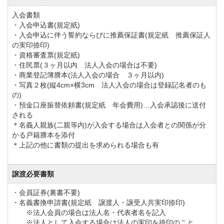
①実施：令和8年1月1日より
入会書類
②年会費
・入会申込書(規定紙)
・入会申込に伴う誓約ならびに推薦保証書(規定紙 推薦保証人
正会員【改定前】51,700円（税込）→【改定後】
の実印捺印)
55,000円（税込）
・資格審査票(規定紙)
・住民票(３ヶ月以内 法人入会の場合は不要)
平日会員(月～金)【改定前】25,850円（税込）→【改
・商業登記簿謄本(法人入会の場合 ３ヶ月以内)
定後】27,500円（税込）
・写真２枚(縦4cm×横3cm 法人入会の場合は登録記名者のも
の)
◆周辺ゴルフ場
・預金口座振替依頼書(規定紙 年会費用)…入会承認後に送付
「
東庄ゴルフ倶楽部
」「
成田の森カントリークラブ
」
される
＊名義人親族(二親等内)が入会する場合は入会者との関係が分
「
習志野カントリークラブ
」「
香取カントリークラ
かる戸籍謄本を添付
ブ
」
＊上記の他に書類の提出を求められる場合も有
◆交通機関
譲渡必要書類
東関東自動車道「大栄IC」から20.0km。または「佐原
・会員証券(裏書不要)
・名義書換申請書(規定紙 譲渡人・譲受人共実印捺印)
香取IC」から9.0km
※法人会員の場合は法人名・代表者名を記入
JR成田線「小見川駅」下車。車またはタクシー利用で
※法人として入会する場合は法人の実印を捺印のこと