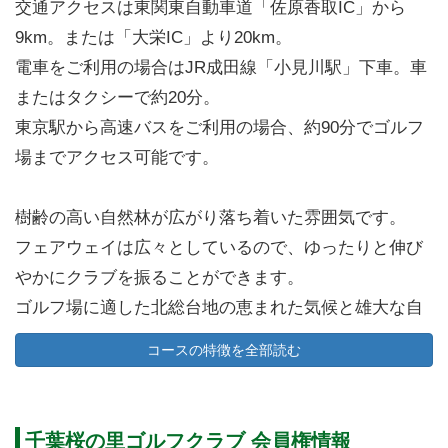
交通アクセスは東関東自動車道「佐原香取IC」から
9km。または「大栄IC」より20km。
電車をご利用の場合はJR成田線「小見川駅」下車。車
またはタクシーで約20分。
東京駅から高速バスをご利用の場合、約90分でゴルフ
場までアクセス可能です。
樹齢の高い自然林が広がり落ち着いた雰囲気です。
フェアウェイは広々としているので、ゆったりと伸び
やかにクラブを振ることができます。
ゴルフ場に適した北総台地の恵まれた気候と雄大な自
然に囲まれた開放感あふれる丘陵コースです。
コースの特徴を全部読む
春には美しく咲き誇る約1,000本の桜の木をはじめ豊富
な樹木がコース内をセパレートしています。
千葉桜の里ゴルフクラブ 会員権情報