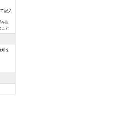
全て記入
協議書、
のこと
通知を