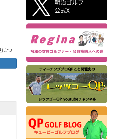
度につ
日会員
との業