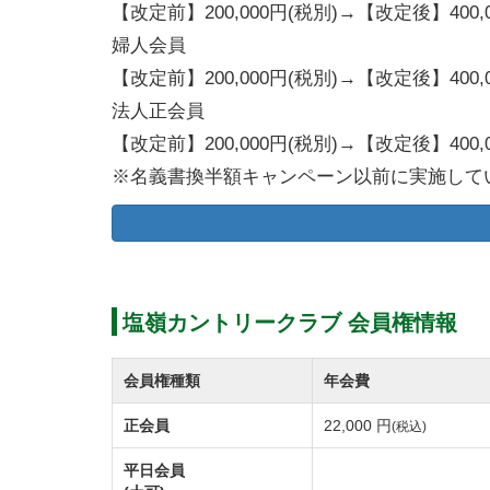
【改定前】200,000円(税別)→【改定後】400,0
婦人会員
【改定前】200,000円(税別)→【改定後】400,0
法人正会員
【改定前】200,000円(税別)→【改定後】400,0
※名義書換半額キャンペーン以前に実施して
いても終了します。
開場50周年を迎えるにあたり、名義書換料
①キャンペーン期間
塩嶺カントリークラブ 会員権情報
令和3年3月1日から令和4年11月30日まで（
②キャンペーン期間中の名義書換料
会員権種類
年会費
個人正会員・婦人会員・法人正会員 【改定前】4
正会員
22,000 円
(税込)
は変更無し。
クラブ価値の向上、会員満足度の向上、会員
平日会員