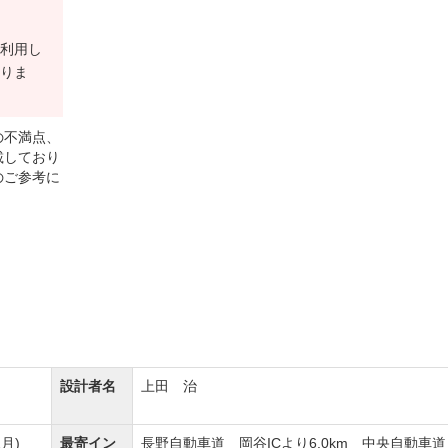
利用し
りま
の不満点、
載しており
のご参考に
設計者名
上田 治
月)
最寄イン
長野自動車道 岡谷ICより6.0km 中央自動車