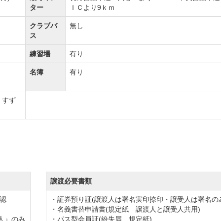
ター
ＩＣより9ｋｍ
クラブバ
無し
ス
練習場
有り
名簿
有り
 すず
譲渡必要書類
認
・証券預り証(譲渡人は署名実印捺印・譲受人は署名の
・名義書替申請書(規定紙 譲渡人と譲受人共用)
人』のみ
・パス型会員証(紛失届 規定紙)