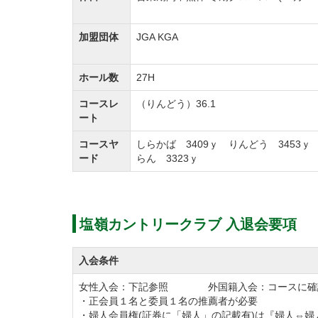
加盟団体
JGA KGA
ホール数
27H
コースレ
（りんどう）36.1
ート
コースヤ
しらかば 3409ｙ りんどう 3453ｙ
ード
らん 3323ｙ
塩嶺カントリークラブ 入退会要項
入会条件
女性入会：下記参照 外国籍入会：コースに確
・正会員１名と委員１名の推薦者が必要
・婦人会員権(証券に「婦人」の記載有)は『婦人⇔婦