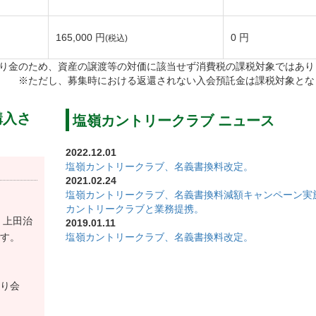
165,000 円
0 円
(税込)
る場合に、下記のプレー料金で利用可能とする。
り金のため、資産の譲渡等の対価に該当せず消費税の課税対象ではあり
土日祝 メンバー料金＋2,200円（税込）
※ただし、募集時における返還されない入会預託金は課税対象とな
購入さ
塩嶺カントリークラブ ニュース
おり令和4年11月30日を以って終了します。
2022.12.01
塩嶺カントリークラブ、名義書換料改定。
）→【改定後】440,000円（税込）
2021.02.24
塩嶺カントリークラブ、名義書換料減額キャンペーン実
カントリークラブと業務提携。
、上田治
2019.01.11
す。
塩嶺カントリークラブ、名義書換料改定。
り会