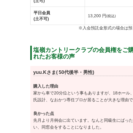
(土可)
務提携を発表しました。
①提携開始・・・令和3年4月1日より
平日会員
13,200 円
(税込)
(土不可)
②提携内容 会員が相互のゴルフ場を利用す
※入会預託金形式の場合は預
□平日 メンバー料金＋1,100円（税込） □
名義書換料を下記のとおり改定します。
①実施：令和4年12月1日より
塩嶺カントリークラブの会員権をご
れたお客様の声
※名義書換料減額キャンペーンを当初の予定ど
②名義書換料
yuu.Kさま( 50代後半・男性)
個人・法人正会員【改定前】275,000円（税込
購入した理由
家から車で20分位という事もありますが、18ホール
氏設計、なおかつ専任プロが居ることが大きな理由で
良かった点
先月より月例会に出ています。なんと同級生にばった
い、同窓会をすることになりました。