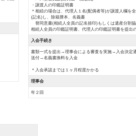
・譲渡人の印鑑証明書
＊相続の場合は、代理人１名(配偶者等)が譲渡人欄を
(記名)し、除籍謄本、名義書
替同意書(相続人全員の記名捺印)もしくは遺産分割
相続人全員の印鑑証明書、代理人の印鑑証明書を提出
入会手続き
書類一式を提出→理事会による審査を実施→入会決定
送付→名義書換料を入金
＊入会承認までは１ヶ月程度かかる
理事会
年２回