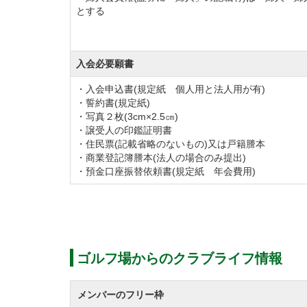
とする
入会必要願書
・入会申込書(規定紙 個人用と法人用が有)
・誓約書(規定紙)
・写真２枚(3cm×2.5㎝)
・譲受人の印鑑証明書
・住民票(記載省略のないもの)又は戸籍謄本
・商業登記簿謄本(法人の場合のみ提出)
・預金口座振替依頼書(規定紙 年会費用)
ゴルフ場からのクラブライフ情報
メンバーのフリー枠