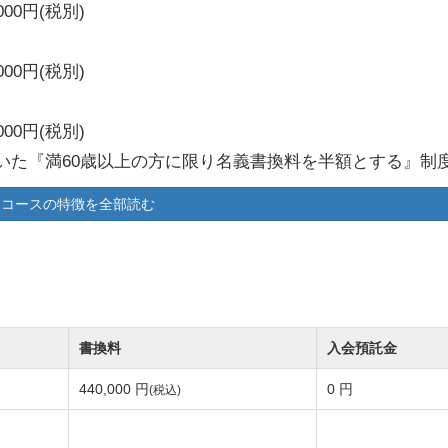
00円(税別)
00円(税別)
00円(税別)
いた『満60歳以上の方に限り名義書換料を半額とする』制
コースの特徴を全部読む
の減額キャンペーンを下記のとおり実施します。
期間限定）
書換料
入会預託金
40,000円（税込）→【改定後】275,000円（税込） 平
440,000 円
0 円
(税込)
のゴルフライフ充実を目的として、穂高カントリークラブ