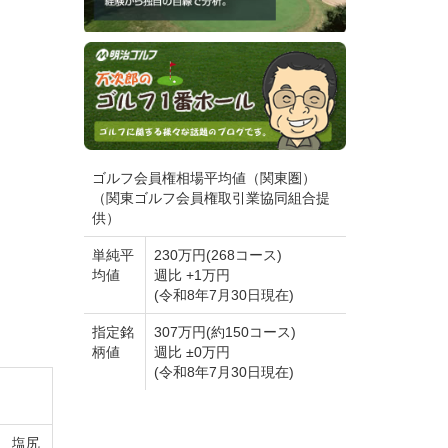
ゴルフ会員権相場平均値（関東圏）
（関東ゴルフ会員権取引業協同組合提
供）
単純平
230万円(268コース)
均値
週比 +1万円
(令和8年7月30日現在)
指定銘
307万円(約150コース)
柄値
週比 ±0万円
(令和8年7月30日現在)
道 塩尻