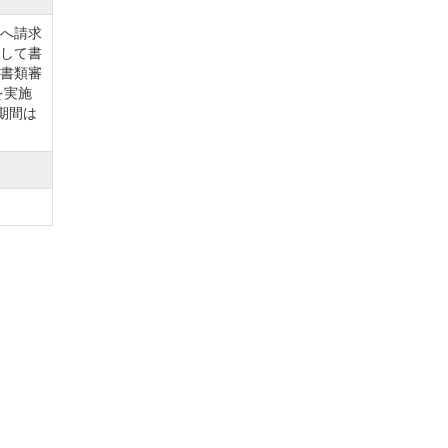
課へ請求
念のた
付して書
→書類審
を実施
期間は