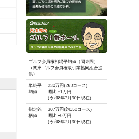
スを提
イベン
コース
ゴルフ会員権相場平均値（関東圏）
（関東ゴルフ会員権取引業協同組合提
供）
ろん、
単純平
230万円(268コース)
均値
週比 +1万円
(令和8年7月30日現在)
指定銘
307万円(約150コース)
柄値
週比 ±0万円
全てにお
(令和8年7月30日現在)