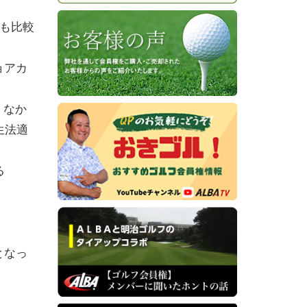
でも比較
ョアカ
くなか
生法適
る
となっ