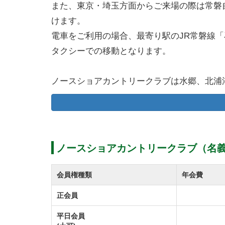
また、東京・埼玉方面からご来場の際は常磐自
けます。
電車をご利用の場合、最寄り駅のJR常磐線
タクシーでの移動となります。
ノースショアカントリークラブは水郷、北浦
かつては日本シニアオープンやドリームマッ
た。
北浦から吹く風はゴルファーに対して時に優
まるで庭園のような美しさが楽しめる18ホール
ノースショアカントリークラブ（名義
ンピオンコースです。
コース設計は田中常雄氏、コースの改造につ
会員権種類
年会費
戦略性に富んだレイアウトは初心者から上級
正会員
ノースショアカントリークラブのプレースタ
平日会員