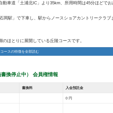
動車道「土浦北IC」より35km、所用時間は45分ほどでお
「石岡駅」で下車し、駅からノースショアカントリークラブ
湖のほとりに展開している丘陵コースです。
チなど公式競技戦では世界のプロたちの決戦の舞台となり
コースの特徴を全部読む
しく、時には厳しく包み込みます。
のコースヤードは7,030y、コースレートは72.3の本格的
書換停止中） 会員権情報
いては川田太三氏が手がけています。
書換料
入会預託金
者まで幅広く楽しめるコース設計となっています。
0 円
イルはキャディ付またはセルフプレーが選択でき、乗用カ