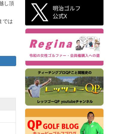
越し頂
までは
まし
なチャ
ートで