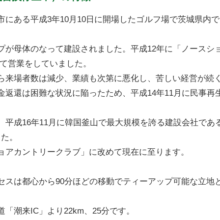
にある平成3年10月10日に開場したゴルフ場で茨城県内
プが母体のなって建設されました。平成12年に「ノースシ
して営業をしていました。
ら来場者数は減少、業績も次第に悪化し、苦しい経営が続
返還は困難な状況に陥ったため、平成14年11月に民事再
平成16年11月に韓国釜山で最大規模を誇る建設会社であ
した。
ョアカントリークラブ」に改めて現在に至ります。
セスは都心から90分ほどの移動でティーアップ可能な立地
潮来IC」より22km、25分です。