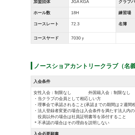
加盟団体
JGA KGA
クラブ
ラウンド中の休憩時間やプレー後のご歓談が
ホール数
18H
練習場
ノースショアカントリークラブはコースや練
コースレート
72.3
名簿
供しているゴルフ場です。
コースヤード
7030ｙ
また、毎月開催の「月例杯」をはじめ、クラ
トも盛んに行われています。
メンバーになるとゴルフを通じた交流関係が
ノースショアカントリークラブ（名義
です。
ゴルフ会員権の購入をお考えの方やノースシ
入会条件
ホームコースをお考えの方もこの機会にお気
女性入会：制限なし 外国籍入会：制限なし
・当クラブの会員として相応しい方
◆コースの方のコメント
・理事会で承認されること(承認までの期間は２週間程
・法人登録者変更の場合は入会条件を満たす法人内の
「ノースショアは”ゴルフの本質”を考えま
役員以外の場合は社員証明書等を添付すること
いて”品質”の高さを追求します。」
＊不承認の場合はその理由を説明しない
是非ご検討ください。
入会必要願書