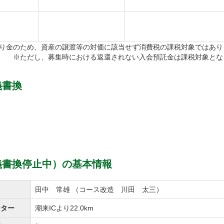
の他にアプローチ練習場・バンカー練習場まで備えており、
り金のため、資産の譲渡等の対価に該当せず消費税の課税対象ではあり
ースの整備は細部までしっかりお行われているため、クオ
※ただし、募集時における返還されない入会預託金は課税対象とな
ラウンドがお楽しみ頂けます。
義書換
スは重厚感のある佇まいでゴルファーにとって快適な空間
ールームはゆったりとしたスペースの中で身支度を整える
では窓からの緑を眺めながら、1日の疲れを癒すことができ
義書換停止中）の基本情報
ティも豊富に取り揃えていますので、心いくまでお寛ぎ頂
名
田中 常雄 （コース改造 川田 太三）
富な売店やコンペに最適なパーティルーム、季節ごとに旬
ンター
潮来ICより22.0km