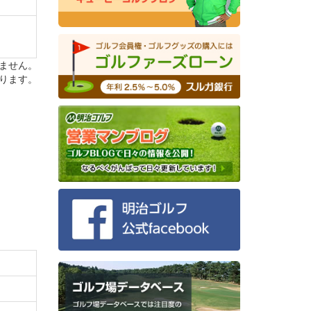
充実して
ません。
リティ
ります。
を演出
ことが
ます。
けま
の食材