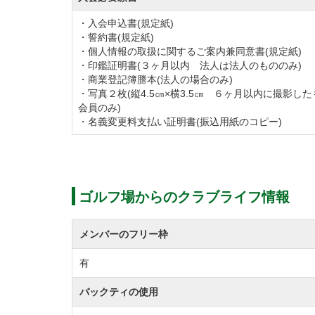
・入会申込書(規定紙)
◆コースの方からの情報（平成２４年１月現
・誓約書(規定紙)
・個人情報の取扱に関するご案内兼同意書(規定紙)
めご確認下さい）
・印鑑証明書(３ヶ月以内 法人は法人のもののみ)
１）コンペ等
・商業登記簿謄本(法人の場合のみ)
・写真２枚(縦4.5㎝×横3.5㎝ ６ヶ月以内に撮影し
・昭和会（毎月１回平日開催）＝６０歳以上
会員のみ)
・新年杯（１月）＝会員とゲスト混合開催。
・名義変更料支払い証明書(振込用紙のコピー)
・開場記念杯（１０月）＝会員とゲスト混合
会員権の名義書換を下記のとおり停止します
ゴルフ場からのクラブライフ情報
①名義書換停止期間
令和3年4月12日より
メンバーのフリー枠
②名義書換停止理由
有
新規会員募集を予定しており、その準備のた
バックティの使用
◆周辺ゴルフ場