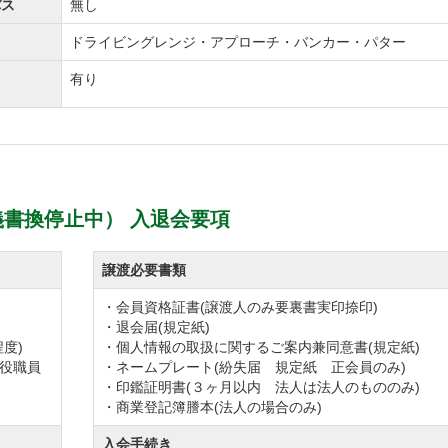
バス
無し
盛り上がることでしょう。
ドライビングレンジ・アプローチ・バンカー・パター
習場、クラブハウス内の設備に至るまで、質の高いサービ
有り
ブ競技も充実しているため、メンバー同士の親睦を深める
一気に広がるため、新しいお仲間をご希望の方にもお薦の
書換停止中） 入退会要項
ョアカントリークラブの最新相場情報をご希望の方はもち
譲渡必要書類
軽にお問合せくださいませ。
・会員資格証書(譲渡人のみ要裏書実印捺印)
・退会届(規定紙)
度)
・個人情報の取扱に関するご案内兼同意書(規定紙)
役職員
・ネームプレート(紛失届 規定紙 正会員のみ)
す。コースコンディションをはじめ、食事やサービスなど、
・印鑑証明書(３ヶ月以内 法人は法人のもののみ)
・商業登記簿謄本(法人の場合のみ)
入会手続き