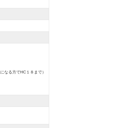
ルフクラブNEWコース」
「鹿島の杜カントリー倶楽部」
」
。
。
になる方でHC１８まで）
動はタクシーとなります。
）