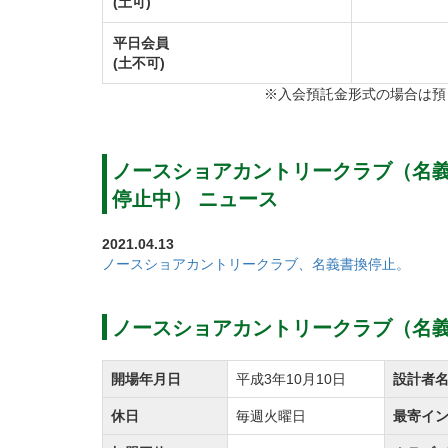
(土可)
のラウンドとなります。
ドライビングレンジは250ヤード、18打席
平日会員
(土不可)
います。
※入会預託金形式の場合は預
また、ノースショアカントリークラブではコ
なコースコンディションの中で気持ちの良い
ノースショアカントリークラブ（名
ノースショアカントリークラブのクラブハウ
停止中） ニュース
しています。
2021.04.13
天井が高く、開放感のあるフロント、ロッカ
ノースショアカントリークラブ、名義書換停止。
できます。
プレー後のリフレッシュタイムに最適な浴室
ノースショアカントリークラブ（名
女性ゴルファー用のパウダールームはアメニ
す。
開場年月日
平成3年10月10日
設計者
またゴルフ用品から各種お土産まで品揃え豊
休日
毎週火曜日
最寄イ
を使用したレストランも完備しています。