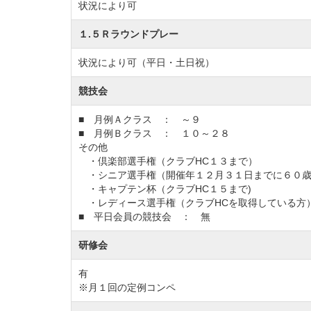
状況により可
「ザ・ロイヤルオーシャン」
「セントラルゴ
カントリークラブ」
「麻生カントリークラブ
１.５Ｒラウンドプレー
状況により可（平日・土日祝）
◆交通機関
競技会
・自動車でお越しの場合
東関東自動車道「潮来IC」より22km、25分
■ 月例Ａクラス ： ～９
■ 月例Ｂクラス ： １０～２８
常磐自動車道「土浦北IC」より35km、45分
その他
・倶楽部選手権（クラブHC１３まで）
・シニア選手権（開催年１２月３１日までに６０歳
・電車をご利用の場合
・キャプテン杯（クラブHC１５まで)
JR常磐線「石岡駅」下車、石岡駅からの移
・レディース選手権（クラブHCを取得している方
■ 平日会員の競技会 ： 無
研修会
有
※月１回の定例コンペ