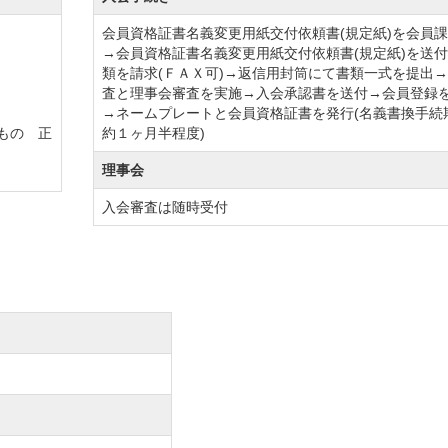
会員資格証書名義変更用紙交付依頼書(規定紙)を会員
在、コースの都合により変更される場合がございますので
→会員資格証書名義変更用紙交付依頼書(規定紙)を送
類を請求(ＦＡＸ可)→返信用封筒にて書類一式を提出
査と理事会審査を実施→入会承認書を送付→会員登録
→ネームプレートと会員資格証書を発行(名義書換手続
たもの 正
約１ヶ月半程度)
男性、女性。
理事会
開催。
入会審査は随時受付
。
め当分の間名義書換を停止する。